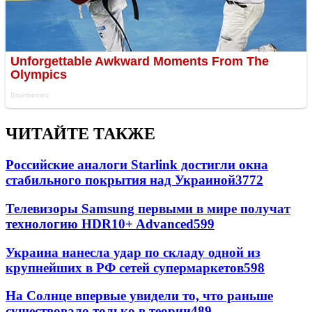
ЧИТАЙТЕ ТАКЖЕ
Российские аналоги Starlink достигли окна
стабильного покрытия над Украиной
3772
Телевизоры Samsung первыми в мире получат
технологию HDR10+ Advanced
599
Украина нанесла удар по складу одной из
крупнейших в РФ сетей супермаркетов
598
На Солнце впервые увидели то, что раньше
существовало только в теории
489