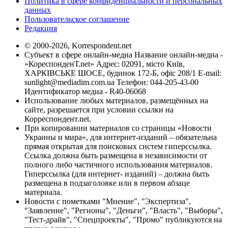
Политика в сфере конфиденциальности и персональных
данных
Пользовательское соглашение
Редакция
© 2000-2026, Korrespondent.net
Субъект в сфере онлайн-медиа Название онлайн-медиа -
«КореспонденТ.net» Адрес: 02091, місто Київ,
ХАРКІВСЬКЕ ШОСЕ, будинок 172-Б, офіс 208/1 E-mail:
sunlight@mediadim.com.ua
Телефон: 044-205-43-00
Идентификатор медиа - R40-06068
Использование любых материалов, размещённых на
сайте, разрешается при условии ссылки на
Корреспондент.net.
При копировании материалов со страницы «Новости
Украины и мира», для интернет-изданий – обязательна
прямая открытая для поисковых систем гиперссылка.
Ссылка должна быть размещена в независимости от
полного либо частичного использования материалов.
Гиперссылка (для интернет- изданий) – должна быть
размещена в подзаголовке или в первом абзаце
материала.
Новости с пометками "Мнение", "Экспертиза",
"Заявление", "Регионы", "Деньги", "Власть", "Выборы",
"Тест-драйв", "Спецпроекты", "Промо" публикуются на