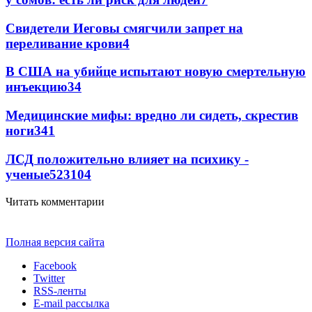
Свидетели Иеговы смягчили запрет на
переливание крови
4
В США на убийце испытают новую смертельную
инъекцию
3
4
Медицинские мифы: вредно ли сидеть, скрестив
ноги
3
41
ЛСД положительно влияет на психику -
ученые
52
3
104
Читать комментарии
Полная версия сайта
Facebook
Twitter
RSS-ленты
E-mail рассылка