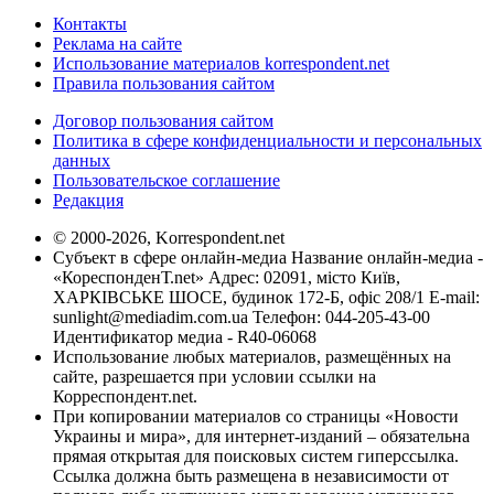
Контакты
Реклама на сайте
Использование материалов korrespondent.net
Правила пользования сайтом
Договор пользования сайтом
Политика в сфере конфиденциальности и персональных
данных
Пользовательское соглашение
Редакция
© 2000-2026, Korrespondent.net
Субъект в сфере онлайн-медиа Название онлайн-медиа -
«КореспонденТ.net» Адрес: 02091, місто Київ,
ХАРКІВСЬКЕ ШОСЕ, будинок 172-Б, офіс 208/1 E-mail:
sunlight@mediadim.com.ua
Телефон: 044-205-43-00
Идентификатор медиа - R40-06068
Использование любых материалов, размещённых на
сайте, разрешается при условии ссылки на
Корреспондент.net.
При копировании материалов со страницы «Новости
Украины и мира», для интернет-изданий – обязательна
прямая открытая для поисковых систем гиперссылка.
Ссылка должна быть размещена в независимости от