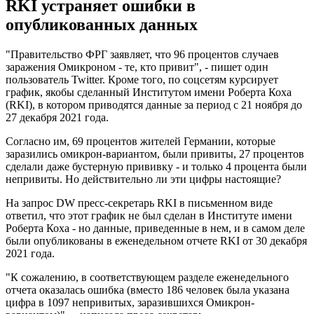
RKI устраняет ошибки в
опубликованных данных
"Правительство ФРГ заявляет, что 96 процентов случаев
заражения Омикроном - те, кто привит", - пишет один
пользователь Twitter. Кроме того, по соцсетям курсирует
график, якобы сделанный Институтом имени Роберта Коха
(RKI), в котором приводятся данные за период с 21 ноября до
27 декабря 2021 года.
Согласно им, 69 процентов жителей Германии, которые
заразились омикрон-вариантом, были привиты, 27 процентов
сделали даже бустерную прививку - и только 4 процента были
непривиты. Но действительно ли эти цифры настоящие?
На запрос DW пресс-секретарь RKI в письменном виде
ответил, что этот график не был сделан в Институте имени
Роберта Коха - но данные, приведенные в нем, и в самом деле
были опубликованы в еженедельном отчете RKI от 30 декабря
2021 года.
"К сожалению, в соответствующем разделе еженедельного
отчета оказалась ошибка (вместо 186 человек была указана
цифра в 1097 непривитых, заразившихся Омикрон-