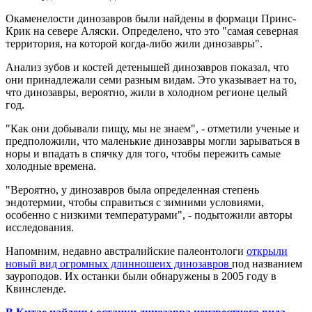
Окаменелости динозавров были найдены в формаци Принс-
Крик на севере Аляски. Определено, что это "самая северная
территория, на которой когда-либо жили динозавры".
Анализ зубов и костей детенышей динозавров показал, что
они принадлежали семи разным видам. Это указывает на то,
что динозавры, вероятно, жили в холодном регионе целый
год.
"Как они добывали пищу, мы не знаем", - отметили ученые и
предположили, что маленькие динозавры могли зарываться в
норы и впадать в спячку для того, чтобы пережить самые
холодные времена.
"Вероятно, у динозавров была определенная степень
эндотермии, чтобы справиться с зимними условиями,
особенно с низкими температурами", - подытожили авторы
исследования.
Напомним, недавно австралийские палеонтологи
открыли
новый вид огромных длинношеих динозавров
под названием
зауроподов. Их останки были обнаружены в 2005 году в
Квинсленде.