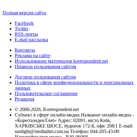
Полная версия сайта
Facebook
Twitter
RSS-ленты
E-mail рассылка
Контакты
Реклама на сайте
Использование материалов korrespondent.net
Правила пользования сайтом
Договор пользования сайтом
Политика в сфере конфиденциальности и персональных
данных
Пользовательское соглашение
Редакция
© 2000-2026, Korrespondent.net
Субъект в сфере онлайн-медиа Название онлайн-медиа -
«КореспонденТ.net» Адрес: 02091, місто Київ,
ХАРКІВСЬКЕ ШОСЕ, будинок 172-Б, офіс 208/1 E-mail:
sunlight@mediadim.com.ua
Телефон: 044-205-43-00
Идентификатор медиа - R40-06068