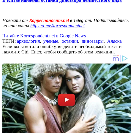
В Китае найдены останки динозавра неизвестного вида
Новости от
Корреспондент.net
в Telegram. Подписывайтесь
на наш канал
https://t.me/korrespondentnet
Читайте Korrespondent.net в Google News
ТЕГИ:
археология
,
ученые
,
останки
,
динозавры
,
Аляска
Если вы заметили ошибку, выделите необходимый текст и
нажмите Ctrl+Enter, чтобы сообщить об этом редакции.