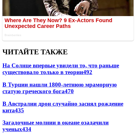
ЧИТАЙТЕ ТАКЖЕ
На Солнце впервые увидели то, что раньше
существовало только в теории
492
В Турции нашли 1800-летнюю мраморную
статую греческого бога
470
В Австралии дрон случайно заснял рождение
кита
435
Загадочные молнии в океане озадачили
ученых
434