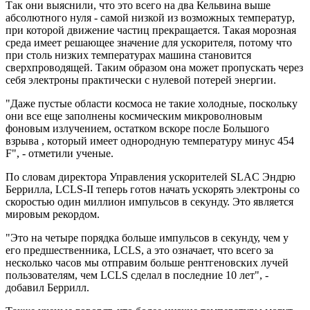
Так они выяснили, что это всего на два Кельвина выше
абсолютного нуля - самой низкой из возможных температур,
при которой движение частиц прекращается. Такая морозная
среда имеет решающее значение для ускорителя, потому что
при столь низких температурах машина становится
сверхпроводящей. Таким образом она может пропускать через
себя электроны практически с нулевой потерей энергии.
"Даже пустые области космоса не такие холодные, поскольку
они все еще заполнены космическим микроволновым
фоновым излучением, остатком вскоре после Большого
взрыва , который имеет однородную температуру минус 454
F", - отметили ученые.
По словам директора Управления ускорителей SLAC Эндрю
Беррилла, LCLS-II теперь готов начать ускорять электроны со
скоростью один миллион импульсов в секунду. Это является
мировым рекордом.
"Это на четыре порядка больше импульсов в секунду, чем у
его предшественника, LCLS, а это означает, что всего за
несколько часов мы отправим больше рентгеновских лучей
пользователям, чем LCLS сделал в последние 10 лет", -
добавил Беррилл.