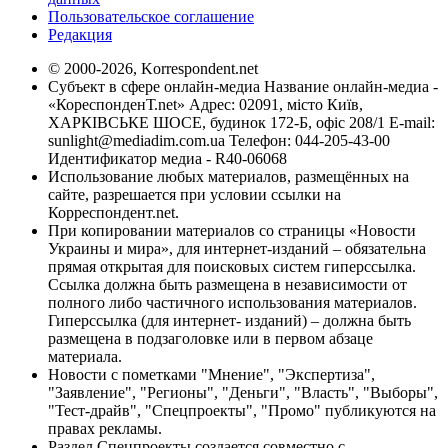
Пользовательское соглашение
Редакция
© 2000-2026, Korrespondent.net
Субъект в сфере онлайн-медиа Название онлайн-медиа -
«КореспонденТ.net» Адрес: 02091, місто Київ,
ХАРКІВСЬКЕ ШОСЕ, будинок 172-Б, офіс 208/1 E-mail:
sunlight@mediadim.com.ua
Телефон: 044-205-43-00
Идентификатор медиа - R40-06068
Использование любых материалов, размещённых на
сайте, разрешается при условии ссылки на
Корреспондент.net.
При копировании материалов со страницы «Новости
Украины и мира», для интернет-изданий – обязательна
прямая открытая для поисковых систем гиперссылка.
Ссылка должна быть размещена в независимости от
полного либо частичного использования материалов.
Гиперссылка (для интернет- изданий) – должна быть
размещена в подзаголовке или в первом абзаце
материала.
Новости с пометками "Мнение", "Экспертиза",
"Заявление", "Регионы", "Деньги", "Власть", "Выборы",
"Тест-драйв", "Спецпроекты", "Промо" публикуются на
правах рекламы.
Раздел Спецпроекты создается совместно с