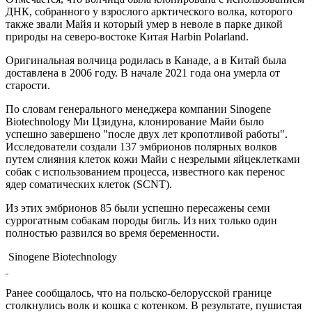
ДНК, собранного у взрослого арктического волка, которого
также звали Майя и который умер в неволе в парке дикой
природы на северо-востоке Китая Harbin Polarland.
Оригинальная волчица родилась в Канаде, а в Китай была
доставлена в 2006 году. В начале 2021 года она умерла от
старости.
По словам генерального менеджера компании Sinogene
Biotechnology Ми Цзидуна, клонирование Майи было
успешно завершено "после двух лет кропотливой работы".
Исследователи создали 137 эмбрионов полярных волков
путем слияния клеток кожи Майи с незрелыми яйцеклетками
собак с использованием процесса, известного как перенос
ядер соматических клеток (SCNT).
Из этих эмбрионов 85 были успешно пересажены семи
суррогатным собакам породы бигль. Из них только один
полностью развился во время беременности.
Sinogene Biotechnology
Ранее сообщалось, что на польско-белорусской границе
столкнулись волк и кошка с котенком. В результате, пушистая