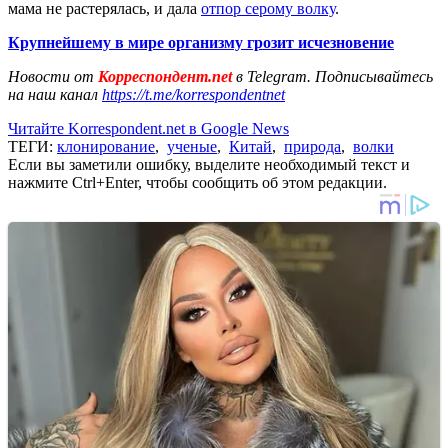
мама не растерялась, и дала
отпор серому волку
.
Крупнейшему в мире организму грозит исчезновение
Новости от
Корреспондент.net
в Telegram. Подписывайтесь
на наш канал
https://t.me/korrespondentnet
Читайте Korrespondent.net в Google News
ТЕГИ:
клонирование
,
ученые
,
Китай
,
природа
,
волки
Если вы заметили ошибку, выделите необходимый текст и
нажмите Ctrl+Enter, чтобы сообщить об этом редакции.