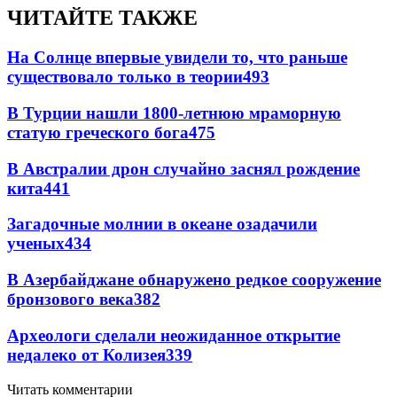
ЧИТАЙТЕ ТАКЖЕ
На Солнце впервые увидели то, что раньше
существовало только в теории
493
В Турции нашли 1800-летнюю мраморную
статую греческого бога
475
В Австралии дрон случайно заснял рождение
кита
441
Загадочные молнии в океане озадачили
ученых
434
В Азербайджане обнаружено редкое сооружение
бронзового века
382
Археологи сделали неожиданное открытие
недалеко от Колизея
339
Читать комментарии