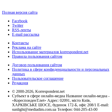
Полная версия сайта
Facebook
Twitter
RSS-ленты
E-mail рассылка
Контакты
Реклама на сайте
Использование материалов korrespondent.net
Правила пользования сайтом
Договор пользования сайтом
Политика в сфере конфиденциальности и персональных
данных
Пользовательское соглашение
Редакция
© 2000-2026, Korrespondent.net
Субъект в сфере онлайн-медиа Название онлайн-медиа -
«КореспонденТ.net» Адрес: 02091, місто Київ,
ХАРКІВСЬКЕ ШОСЕ, будинок 172-Б, офіс 208/1 E-mail:
sunlight@mediadim.com.ua
Телефон: 044-205-43-00