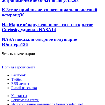
астрономические события августа
263
К Земле приближается потенциально опасный
астероид
30
На Марсе обнаружено поле "сот": открытие
Curiosity удивило NASA
14
NASA показало северное полушарие
Юпитера
13
6
Читать комментарии
Полная версия сайта
Facebook
Twitter
RSS-ленты
E-mail рассылка
Контакты
Реклама на сайте
Использование материалов korrespondent.net