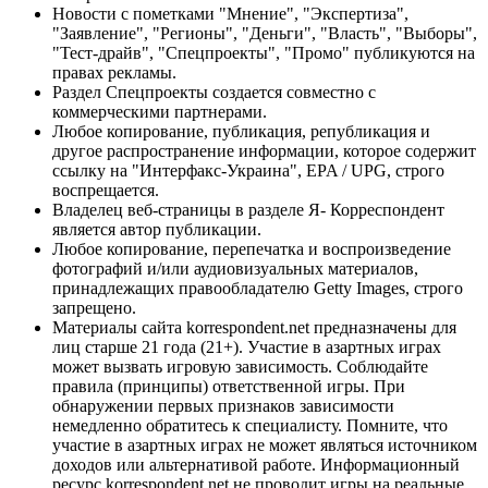
Новости с пометками "Мнение", "Экспертиза",
"Заявление", "Регионы", "Деньги", "Власть", "Выборы",
"Тест-драйв", "Спецпроекты", "Промо" публикуются на
правах рекламы.
Раздел Спецпроекты создается совместно с
коммерческими партнерами.
Любое копирование, публикация, републикация и
другое распространение информации, которое содержит
ссылку на "Интерфакс-Украина", EPA / UPG, строго
воспрещается.
Владелец веб-страницы в разделе Я- Корреспондент
является автор публикации.
Любое копирование, перепечатка и воспроизведение
фотографий и/или аудиовизуальных материалов,
принадлежащих правообладателю Getty Images, строго
запрещено.
Материалы сайта korrespondent.net предназначены для
лиц старше 21 года (21+). Участие в азартных играх
может вызвать игровую зависимость. Соблюдайте
правила (принципы) ответственной игры. При
обнаружении первых признаков зависимости
немедленно обратитесь к специалисту. Помните, что
участие в азартных играх не может являться источником
доходов или альтернативой работе. Информационный
ресурс korrespondent.net не проводит игры на реальные