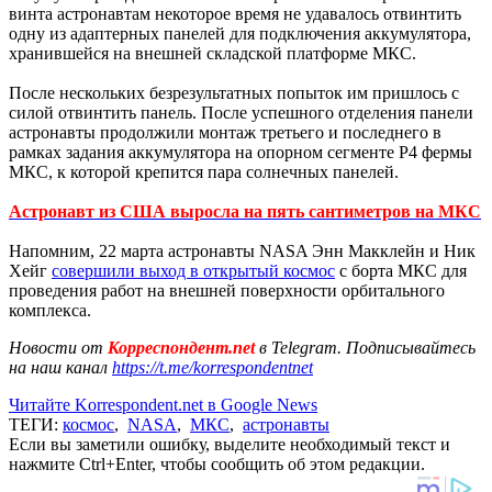
винта астронавтам некоторое время не удавалось отвинтить
одну из адаптерных панелей для подключения аккумулятора,
хранившейся на внешней складской платформе МКС.
После нескольких безрезультатных попыток им пришлось с
силой отвинтить панель. После успешного отделения панели
астронавты продолжили монтаж третьего и последнего в
рамках задания аккумулятора на опорном сегменте P4 фермы
МКС, к которой крепится пара солнечных панелей.
Астронавт из США выросла на пять сантиметров на МКС
Напомним, 22 марта астронавты NASA Энн Макклейн и Ник
Хейг
совершили выход в открытый космос
с борта МКС для
проведения работ на внешней поверхности орбитального
комплекса.
Новости от
Корреспондент.net
в Telegram. Подписывайтесь
на наш канал
https://t.me/korrespondentnet
Читайте Korrespondent.net в Google News
ТЕГИ:
космос
,
NASA
,
МКС
,
астронавты
Если вы заметили ошибку, выделите необходимый текст и
нажмите Ctrl+Enter, чтобы сообщить об этом редакции.