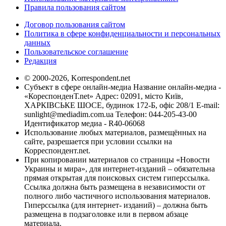
Правила пользования сайтом
Договор пользования сайтом
Политика в сфере конфиденциальности и персональных
данных
Пользовательское соглашение
Редакция
© 2000-2026, Korrespondent.net
Субъект в сфере онлайн-медиа Название онлайн-медиа -
«КореспонденТ.net» Адрес: 02091, місто Київ,
ХАРКІВСЬКЕ ШОСЕ, будинок 172-Б, офіс 208/1 E-mail:
sunlight@mediadim.com.ua
Телефон: 044-205-43-00
Идентификатор медиа - R40-06068
Использование любых материалов, размещённых на
сайте, разрешается при условии ссылки на
Корреспондент.net.
При копировании материалов со страницы «Новости
Украины и мира», для интернет-изданий – обязательна
прямая открытая для поисковых систем гиперссылка.
Ссылка должна быть размещена в независимости от
полного либо частичного использования материалов.
Гиперссылка (для интернет- изданий) – должна быть
размещена в подзаголовке или в первом абзаце
материала.