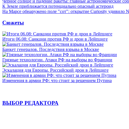
Черное солнце и падение ракеты: главные астрономические соб
К Земле приближается потенциально опасный астероид
На Марсе обнаружено поле "сот": открытие Curiosity удивило
Сюжеты
Итоги 06.08: Санкции против РФ и дрон в Лейпциге
Банкет генералов. Последствия взрыва в Москве
Грязные технологии. Атаки РФ на выборы во Франции
Эскалация для Европы. Российский дрон в Лейпциге
Изменения в армии РФ: что стоит за решением Путина
ВЫБОР РЕДАКТОРА