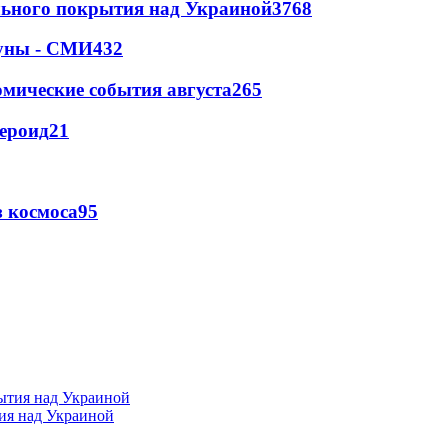
ильного покрытия над Украиной
3768
Луны - СМИ
432
омические события августа
265
тероид
21
 космоса
9
5
тия над Украиной