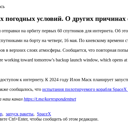
ась
х погодных условий. О других причинах 
я отправки на орбиту первых 60 спутников для интернета. Об эт
путниками на борту на четверг, 16 мая. По киевскому времени ст
ов в верхних слоях атмосферы. Сообщается, что повторная попытк
 are working toward tomorrow's backup launch window, which opens a
оступом к интернету. К 2024 году Илон Маск планирует запусти
Также сообщалось, что
испытания пилотируемого корабля SpaceX
а наш канал
https://t.me/korrespondentnet
ер
,
запуск ракеты
,
SpaceX
те Ctrl+Enter, чтобы сообщить об этом редакции.