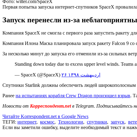
Фото: witter.com/SpaceX
Первая попытка запуска интернет-спутников SpaceX провалил
Запуск перенесли из-за неблагоприятны
Компания SpaceX не смогла с первого раза запустить ракету дл
Компания Илона Маска планировала запуск ракету Falcon 9 со с
За несколько минут до запуска его отменили из-за сильных ветр
Standing down today due to excess upper level winds. Teams
— SpaceX (@SpaceX)
۲۶ اردیبهشت ۱۳۹۸
Спутники Starlink должны обеспечить людей широкополосным д
Ранее
на испытаниях корабля Crew Dragon произошел взрыв
. 
Новости от
Корреспондент.net
в Telegram. Подписывайтесь н
Читайте Korrespondent.net в Google News
ТЕГИ:
интернет
,
космос
,
Технологии
,
спутники
,
запуск
,
вет
Если вы заметили ошибку, выделите необходимый текст и нажми