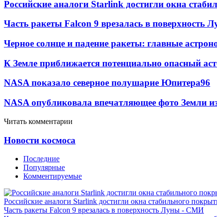
Российские аналоги Starlink достигли окна стаб
Часть ракеты Falcon 9 врезалась в поверхность 
Черное солнце и падение ракеты: главные астрон
К Земле приближается потенциально опасный ас
NASA показало северное полушарие Юпитера
9
6
NASA опубликовала впечатляющее фото Земли из
Читать комментарии
Новости космоса
Последние
Популярные
Комментируемые
Российские аналоги Starlink достигли окна стабильного покры
Часть ракеты Falcon 9 врезалась в поверхность Луны - СМИ