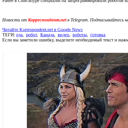
Ранее в Сингапуре специалисты запрограммировали роботов 
Новости от
Корреспондент.net
в Telegram. Подписывайтесь н
Читайте Korrespondent.net в Google News
ТЕГИ:
еда
,
робот
,
Канада
,
видео
,
роботы
,
готовка
Если вы заметили ошибку, выделите необходимый текст и нажми