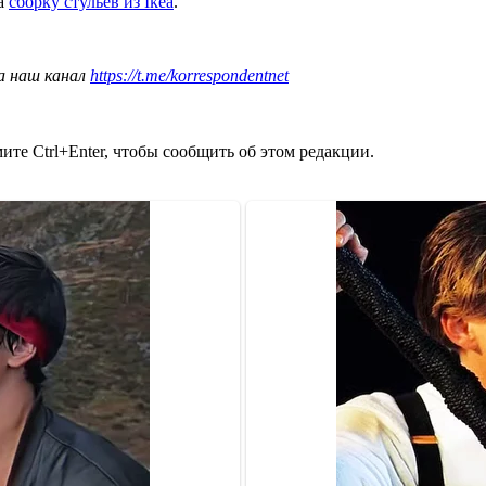
на
сборку стульев из Ikea
.
а наш канал
https://t.me/korrespondentnet
те Ctrl+Enter, чтобы сообщить об этом редакции.