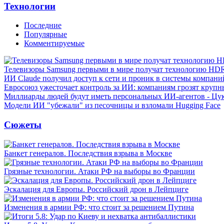
Технологии
Последние
Популярные
Комментируемые
Телевизоры Samsung первыми в мире получат технологию HD
ИИ Claude получил доступ к сети и проник в системы компани
Евросоюз ужесточает контроль за ИИ: компаниям грозят круп
Миллиарды людей будут иметь персональных ИИ-агентов - Цу
Модели ИИ "убежали" из песочницы и взломали Hugging Face
Сюжеты
Банкет генералов. Последствия взрыва в Москве
Грязные технологии. Атаки РФ на выборы во Франции
Эскалация для Европы. Российский дрон в Лейпциге
Изменения в армии РФ: что стоит за решением Путина