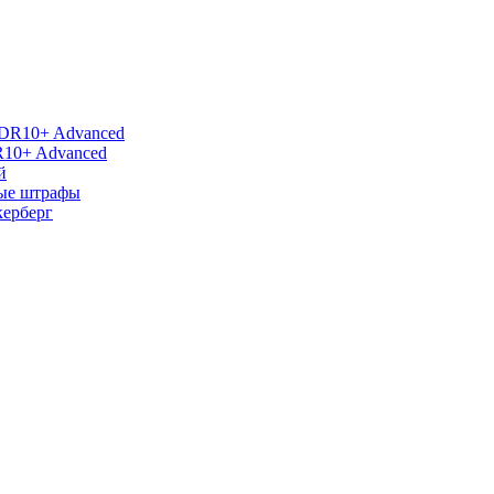
R10+ Advanced
й
ные штрафы
керберг