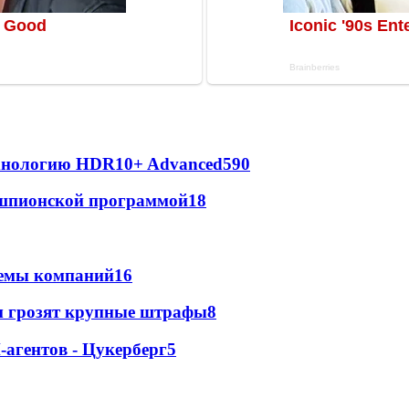
ехнологию HDR10+ Advanced
590
х шпионской программой
18
стемы компаний
16
м грозят крупные штрафы
8
агентов - Цукерберг
5