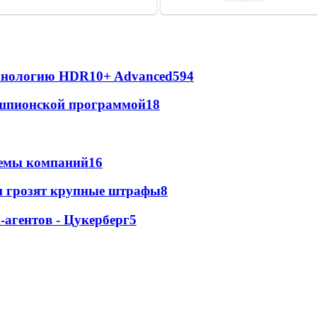
ехнологию HDR10+ Advanced
594
х шпионской программой
18
стемы компаний
16
м грозят крупные штрафы
8
агентов - Цукерберг
5