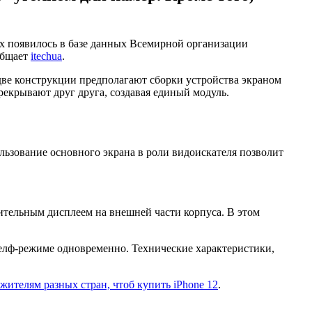
х появилось в базе данных Всемирной организации
общает
itechua
.
две конструкции предполагают сборки устройства экраном
ерекрывают друг друга, создавая единый модуль.
льзование основного экрана в роли видоискателя позволит
ительным дисплеем на внешней части корпуса. В этом
селф-режиме одновременно. Технические характеристики,
жителям разных стран, чтоб купить iPhone 12
.