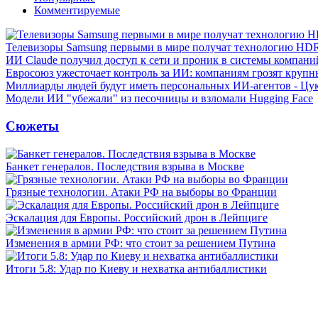
Комментируемые
Телевизоры Samsung первыми в мире получат технологию HD
ИИ Claude получил доступ к сети и проник в системы компани
Евросоюз ужесточает контроль за ИИ: компаниям грозят круп
Миллиарды людей будут иметь персональных ИИ-агентов - Цу
Модели ИИ "убежали" из песочницы и взломали Hugging Face
Сюжеты
Банкет генералов. Последствия взрыва в Москве
Грязные технологии. Атаки РФ на выборы во Франции
Эскалация для Европы. Российский дрон в Лейпциге
Изменения в армии РФ: что стоит за решением Путина
Итоги 5.8: Удар по Киеву и нехватка антибаллистики