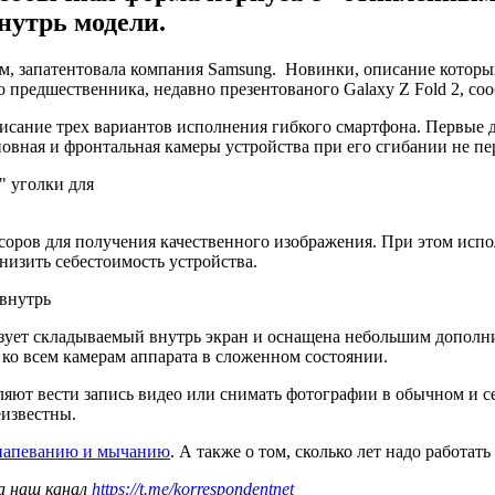
нутрь модели.
, запатентовала компания Samsung. Новинки, описание которы
о предшественника, недавно презентованого Galaxy Z Fold 2, со
исание трех вариантов исполнения гибкого смартфона. Первые 
сновная и фронтальная камеры устройства при его сгибании не п
" уголки для
оров для получения качественного изображения. При этом испо
снизить себестоимость устройства.
 внутрь
льзует складываемый внутрь экран и оснащена небольшим дополн
 ко всем камерам аппарата в сложенном состоянии.
ляют вести запись видео или снимать фотографии в обычном и 
еизвестны.
 напеванию и мычанию
. А также о том, сколько лет надо работать
а наш канал
https://t.me/korrespondentnet