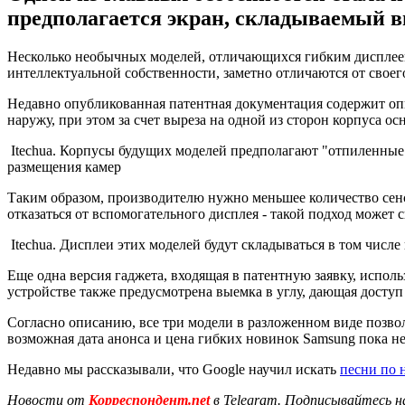
предполагается экран, складываемый в
Несколько необычных моделей, отличающихся гибким дисплеем
интеллектуальной собственности, заметно отличаются от своег
Недавно опубликованная патентная документация содержит оп
наружу, при этом за счет выреза на одной из сторон корпуса о
Itechua. Корпусы будущих моделей предполагают "отпиленные
размещения камер
Таким образом, производителю нужно меньшее количество сенс
отказаться от вспомогательного дисплея - такой подход может 
Itechua. Дисплеи этих моделей будут складываться в том числе
Еще одна версия гаджета, входящая в патентную заявку, испо
устройстве также предусмотрена выемка в углу, дающая доступ
Согласно описанию, все три модели в разложенном виде позво
возможная дата анонса и цена гибких новинок Samsung пока н
Недавно мы рассказывали, что Google научил искать
песни по
Новости от
Корреспондент.net
в Telegram. Подписывайтесь н