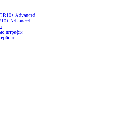
R10+ Advanced
й
ные штрафы
керберг