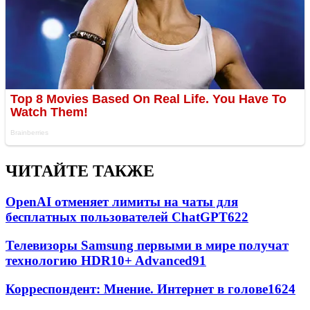
ЧИТАЙТЕ ТАКЖЕ
OpenAI отменяет лимиты на чаты для
бесплатных пользователей ChatGPT
622
Телевизоры Samsung первыми в мире получат
технологию HDR10+ Advanced
91
Корреспондент: Мнение. Интернет в голове
16
24