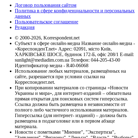
Договор пользования сайтом
Политика в сфере конфиденциальности и персональных
данных
Пользовательское соглашение
Редакция
© 2000-2026, Korrespondent.net
Субъект в сфере онлайн-медиа Название онлайн-медиа -
«КореспонденТ.net» Адрес: 02091, місто Київ,
ХАРКІВСЬКЕ ШОСЕ, будинок 172-Б, офіс 208/1 E-mail:
sunlight@mediadim.com.ua
Телефон: 044-205-43-00
Идентификатор медиа - R40-06068
Использование любых материалов, размещённых на
сайте, разрешается при условии ссылки на
Корреспондент.net.
При копировании материалов со страницы «Новости
Украины и мира», для интернет-изданий – обязательна
прямая открытая для поисковых систем гиперссылка.
Ссылка должна быть размещена в независимости от
полного либо частичного использования материалов.
Гиперссылка (для интернет- изданий) – должна быть
размещена в подзаголовке или в первом абзаце
материала.
Новости с пометками "Мнение", "Экспертиза",
"Заявление", "Регионы", "Деньги", "Власть", "Выборы",