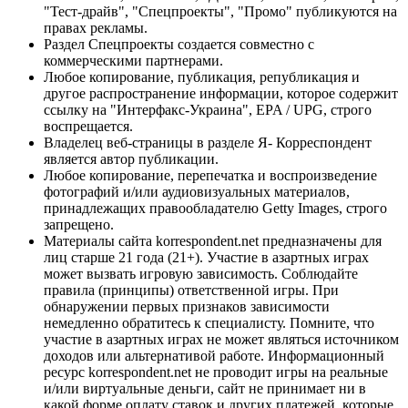
"Тест-драйв", "Спецпроекты", "Промо" публикуются на
правах рекламы.
Раздел Спецпроекты создается совместно с
коммерческими партнерами.
Любое копирование, публикация, републикация и
другое распространение информации, которое содержит
ссылку на "Интерфакс-Украина", EPA / UPG, строго
воспрещается.
Владелец веб-страницы в разделе Я- Корреспондент
является автор публикации.
Любое копирование, перепечатка и воспроизведение
фотографий и/или аудиовизуальных материалов,
принадлежащих правообладателю Getty Images, строго
запрещено.
Материалы сайта korrespondent.net предназначены для
лиц старше 21 года (21+). Участие в азартных играх
может вызвать игровую зависимость. Соблюдайте
правила (принципы) ответственной игры. При
обнаружении первых признаков зависимости
немедленно обратитесь к специалисту. Помните, что
участие в азартных играх не может являться источником
доходов или альтернативой работе. Информационный
ресурс korrespondent.net не проводит игры на реальные
и/или виртуальные деньги, сайт не принимает ни в
какой форме оплату ставок и других платежей, которые