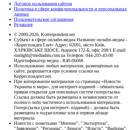
Договор пользования сайтом
Политика в сфере конфиденциальности и персональных
данных
Пользовательское соглашение
Редакция
© 2000-2026, Korrespondent.net
Субъект в сфере онлайн-медиа Название онлайн-медиа -
«КореспонденТ.net» Адрес: 02091, місто Київ,
ХАРКІВСЬКЕ ШОСЕ, будинок 172-Б, офіс 208/1 E-mail:
sunlight@mediadim.com.ua
Телефон: 044-205-43-00
Идентификатор медиа - R40-06068
Использование любых материалов, размещённых на
сайте, разрешается при условии ссылки на
Корреспондент.net.
При копировании материалов со страницы «Новости
Украины и мира», для интернет-изданий – обязательна
прямая открытая для поисковых систем гиперссылка.
Ссылка должна быть размещена в независимости от
полного либо частичного использования материалов.
Гиперссылка (для интернет- изданий) – должна быть
размещена в подзаголовке или в первом абзаце
материала.
Новости с пометками "Мнение", "Экспертиза",
"Заявление", "Регионы", "Деньги", "Власть", "Выборы",