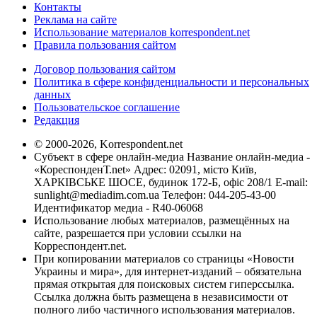
Контакты
Реклама на сайте
Использование материалов korrespondent.net
Правила пользования сайтом
Договор пользования сайтом
Политика в сфере конфиденциальности и персональных
данных
Пользовательское соглашение
Редакция
© 2000-2026, Korrespondent.net
Субъект в сфере онлайн-медиа Название онлайн-медиа -
«КореспонденТ.net» Адрес: 02091, місто Київ,
ХАРКІВСЬКЕ ШОСЕ, будинок 172-Б, офіс 208/1 E-mail:
sunlight@mediadim.com.ua
Телефон: 044-205-43-00
Идентификатор медиа - R40-06068
Использование любых материалов, размещённых на
сайте, разрешается при условии ссылки на
Корреспондент.net.
При копировании материалов со страницы «Новости
Украины и мира», для интернет-изданий – обязательна
прямая открытая для поисковых систем гиперссылка.
Ссылка должна быть размещена в независимости от
полного либо частичного использования материалов.