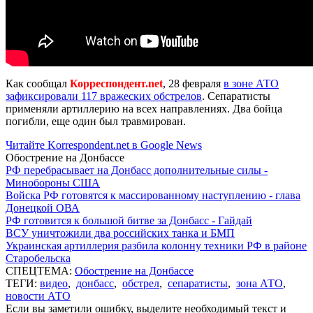
Как сообщал
Корреспондент.net
, 28 февраля
в зоне АТО
зафиксировали 117 вражеских обстрелов
. Сепаратисты
применяли артиллерию на всех направлениях. Два бойца
погибли, еще один был травмирован.
Читайте Korrespondent.net в Google News
Обострение на Донбассе
РФ перебрасывает на Донбасс дополнительные силы -
Минобороны США
Войска РФ готовятся к массированному наступлению - глава
Донецкой ОВА
РФ готовится к большой битве за Донбасс - Гайдай
ВСУ уничтожили два российских танка и БМП
Украинская артиллерия разбила колонну техники РФ в районе
Старобельска
СПЕЦТЕМА:
Обострение на Донбассе
ТЕГИ:
видео
,
донбасс
,
обстрел
,
сепаратисты
,
зона АТО
,
новости АТО
Если вы заметили ошибку, выделите необходимый текст и