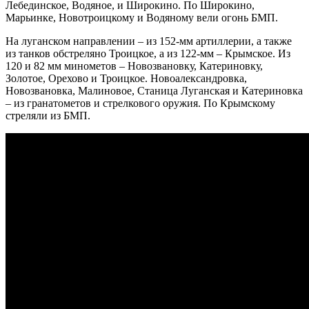
Лебединское, Водяное, и Широкино. По Широкино,
Марьинке, Новотроицкому и Водяному вели огонь БМП.
На луганском направлении – из 152-мм артиллерии, а также
из танков обстреляно Троицкое, а из 122-мм – Крымское. Из
120 и 82 мм минометов – Новозвановку, Катериновку,
Золотое, Орехово и Троицкое. Новоалександровка,
Новозвановка, Малиновое, Станица Луганская и Катериновка
– из гранатометов и стрелкового оружия. По Крымскому
стреляли из БМП.