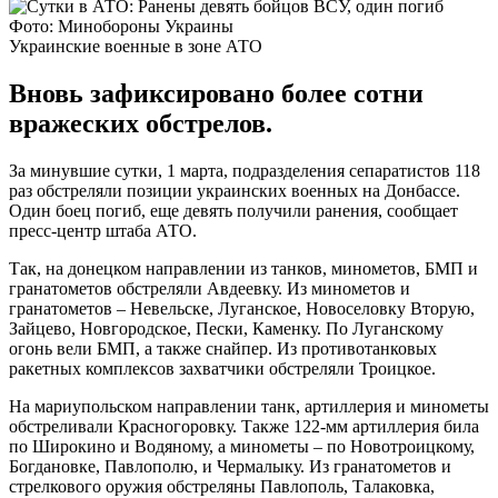
Фото: Минобороны Украины
Украинские военные в зоне АТО
Вновь зафиксировано более сотни
вражеских обстрелов.
За минувшие сутки, 1 марта, подразделения сепаратистов 118
раз обстреляли позиции украинских военных на Донбассе.
Один боец погиб, еще девять получили ранения, сообщает
пресс-центр штаба АТО.
Так, на донецком направлении из танков, минометов, БМП и
гранатометов обстреляли Авдеевку. Из минометов и
гранатометов – Невельске, Луганское, Новоселовку Вторую,
Зайцево, Новгородское, Пески, Каменку. По Луганскому
огонь вели БМП, а также снайпер. Из противотанковых
ракетных комплексов захватчики обстреляли Троицкое.
На мариупольском направлении танк, артиллерия и минометы
обстреливали Красногоровку. Также 122-мм артиллерия била
по Широкино и Водяному, а минометы – по Новотроицкому,
Богдановке, Павлополю, и Чермалыку. Из гранатометов и
стрелкового оружия обстреляны Павлополь, Талаковка,