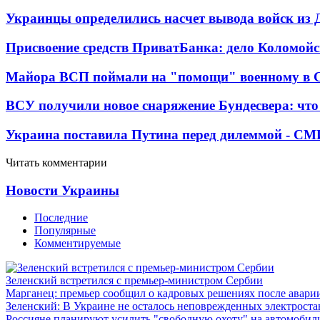
Украинцы определились насчет вывода войск из 
Присвоение средств ПриватБанка: дело Коломойс
Майора ВСП поймали на "помощи" военному в
ВСУ получили новое снаряжение Бундесвера: что
Украина поставила Путина перед дилеммой - СМ
Читать комментарии
Новости Украины
Последние
Популярные
Комментируемые
Зеленский встретился с премьер-министром Сербии
Марганец: премьер сообщил о кадровых решениях после авари
Зеленский: В Украине не осталось неповрежденных электрост
Россияне планируют усилить "свободную охоту" на автомобил