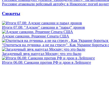
Россияне атаковали рейсовый автобус в Никополе: погиб водит
Сюжеты
Итоги 07.08: "Адские" санкции и "парад" дронов
Адские санкции. Решение Сената США
"Охотиться на лучника, а не на стрелу". Как Украине бороться 
Загадочный звук напугал Москву: что это было
Итоги 06.08: Санкции против РФ и дрон в Лейпциге