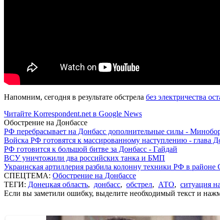
Напомним, сегодня в результате обстрела
без электричества ос
Читайте Korrespondent.net в Google News
Обострение на Донбассе
РФ перебрасывает на Донбасс дополнительные силы - Мино
Войска РФ готовятся к массированному наступлению - глава 
РФ готовится к большой битве за Донбасс - Гайдай
ВСУ уничтожили два российских танка и БМП
Украинская артиллерия разбила колонну техники РФ в районе 
СПЕЦТЕМА:
Обострение на Донбассе
ТЕГИ:
Донецкая область
,
донбасс
,
обстрел
,
АТО
,
ситуация н
Если вы заметили ошибку, выделите необходимый текст и нажми