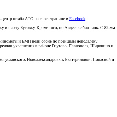
с-центр штаба АТО на свое странице в
Facebook
.
у и шахту Бутовку. Кроме того, по Авдеевке бил танк. С 82-мм
 минометы и БМП вели огонь по позициям неподалеку
треляли укрепления в районе Гнутово, Павлополя, Широкино и
Богуславского, Новоалександровки, Екатериновки, Попасной и