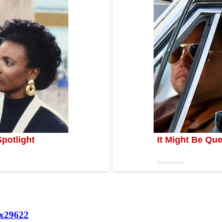
х
29622