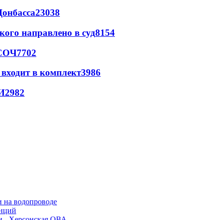
Донбасса
23038
кого направлено в суд
8154
 СОЧ
7702
 входит в комплект
3986
И
2982
и на водопроводе
анций
и - Херсонская ОВА