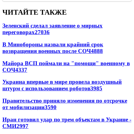
ЧИТАЙТЕ ТАКЖЕ
Зеленский сделал заявление о мирных
переговорах
27036
В Минобороны назвали крайний срок
возвращения военных после СОЧ
4888
Майора ВСП поймали на "помощи" военному в
СОЧ
4337
Украина впервые в мире провела воздушный
штурм с использованием роботов
3985
Правительство приняло изменения по отсрочке
от мобилизации
3590
Иран готовил удар по трем объектам в Украине -
СМИ
2997