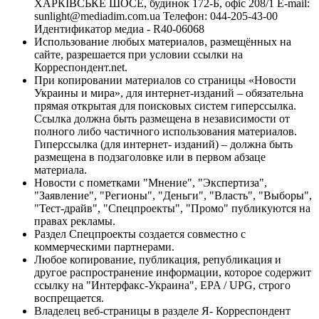
ХАРКІВСЬКЕ ШОСЕ, будинок 172-Б, офіс 208/1 E-mail:
sunlight@mediadim.com.ua
Телефон: 044-205-43-00
Идентификатор медиа - R40-06068
Использование любых материалов, размещённых на
сайте, разрешается при условии ссылки на
Корреспондент.net.
При копировании материалов со страницы «Новости
Украины и мира», для интернет-изданий – обязательна
прямая открытая для поисковых систем гиперссылка.
Ссылка должна быть размещена в независимости от
полного либо частичного использования материалов.
Гиперссылка (для интернет- изданий) – должна быть
размещена в подзаголовке или в первом абзаце
материала.
Новости с пометками "Мнение", "Экспертиза",
"Заявление", "Регионы", "Деньги", "Власть", "Выборы",
"Тест-драйв", "Спецпроекты", "Промо" публикуются на
правах рекламы.
Раздел Спецпроекты создается совместно с
коммерческими партнерами.
Любое копирование, публикация, републикация и
другое распространение информации, которое содержит
ссылку на "Интерфакс-Украина", EPA / UPG, строго
воспрещается.
Владелец веб-страницы в разделе Я- Корреспондент