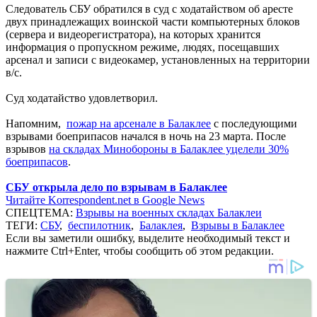
Следователь СБУ обратился в суд с ходатайством об аресте
двух принадлежащих воинской части компьютерных блоков
(сервера и видеорегистратора), на которых хранится
информация о пропускном режиме, людях, посещавших
арсенал и записи с видеокамер, установленных на территории
в/с.
Суд ходатайство удовлетворил.
Напомним,
пожар на арсенале в Балаклее
с последующими
взрывами боеприпасов начался в ночь на 23 марта. После
взрывов
на складах Минобороны в Балаклее уцелели 30%
боеприпасов
.
СБУ открыла дело по взрывам в Балаклее
Читайте Korrespondent.net в Google News
СПЕЦТЕМА:
Взрывы на военных складах Балаклеи
ТЕГИ:
СБУ
,
беспилотник
,
Балаклея
,
Взрывы в Балаклее
Если вы заметили ошибку, выделите необходимый текст и
нажмите Ctrl+Enter, чтобы сообщить об этом редакции.