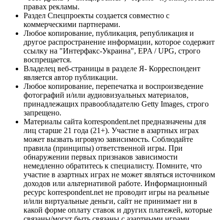
правах рекламы.
Раздел Спецпроекты создается совместно с
коммерческими партнерами.
Любое копирование, публикация, републикация и
другое распространение информации, которое содержит
ссылку на "Интерфакс-Украина", EPA / UPG, строго
воспрещается.
Владелец веб-страницы в разделе Я- Корреспондент
является автор публикации.
Любое копирование, перепечатка и воспроизведение
фотографий и/или аудиовизуальных материалов,
принадлежащих правообладателю Getty Images, строго
запрещено.
Материалы сайта korrespondent.net предназначены для
лиц старше 21 года (21+). Участие в азартных играх
может вызвать игровую зависимость. Соблюдайте
правила (принципы) ответственной игры. При
обнаружении первых признаков зависимости
немедленно обратитесь к специалисту. Помните, что
участие в азартных играх не может являться источником
доходов или альтернативой работе. Информационный
ресурс korrespondent.net не проводит игры на реальные
и/или виртуальные деньги, сайт не принимает ни в
какой форме оплату ставок и других платежей, которые
связаны/могут быть связаны с азартными играми,