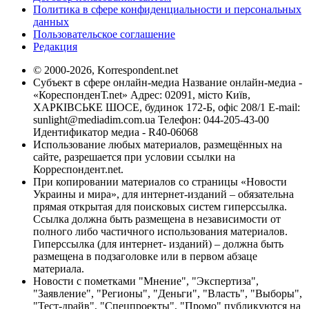
Политика в сфере конфиденциальности и персональных
данных
Пользовательское соглашение
Редакция
© 2000-2026, Korrespondent.net
Субъект в сфере онлайн-медиа Название онлайн-медиа -
«КореспонденТ.net» Адрес: 02091, місто Київ,
ХАРКІВСЬКЕ ШОСЕ, будинок 172-Б, офіс 208/1 E-mail:
sunlight@mediadim.com.ua
Телефон: 044-205-43-00
Идентификатор медиа - R40-06068
Использование любых материалов, размещённых на
сайте, разрешается при условии ссылки на
Корреспондент.net.
При копировании материалов со страницы «Новости
Украины и мира», для интернет-изданий – обязательна
прямая открытая для поисковых систем гиперссылка.
Ссылка должна быть размещена в независимости от
полного либо частичного использования материалов.
Гиперссылка (для интернет- изданий) – должна быть
размещена в подзаголовке или в первом абзаце
материала.
Новости с пометками "Мнение", "Экспертиза",
"Заявление", "Регионы", "Деньги", "Власть", "Выборы",
"Тест-драйв", "Спецпроекты", "Промо" публикуются на