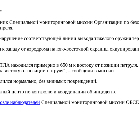
.
отник Специальной мониторинговой миссии Организации по безо
преля.
нарушение соответствующей линии вывода тяжелого оружия терр
м к западу от аэродрома на юго-восточной окраины оккупирован
ПЛА находился примерно в 650 м к востоку от позиции патруля,
 к востоку от позиции патруля", – сообщили в миссии.
емлился нормально, без видимых повреждений.
ный центр по контролю и координации об инциденте.
возле наблюдателей
Специальной мониторинговой миссии ОБСЕ в