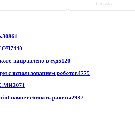
х
30861
 СОЧ
7440
кого направлено в суд
5120
рм с использованием роботов
4775
- СМИ
3071
triot начнет сбивать ракеты
2937