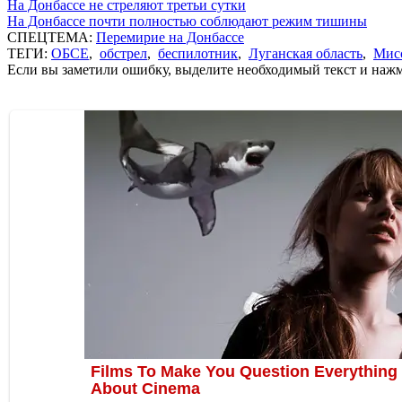
На Донбассе не стреляют третьи сутки
На Донбассе почти полностью соблюдают режим тишины
СПЕЦТЕМА:
Перемирие на Донбассе
ТЕГИ:
ОБСЕ
,
обстрел
,
беспилотник
,
Луганская область
,
Мис
Если вы заметили ошибку, выделите необходимый текст и нажми