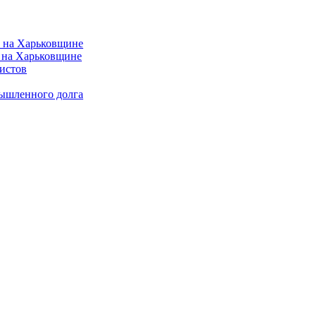
 на Харьковщине
истов
мышленного долга