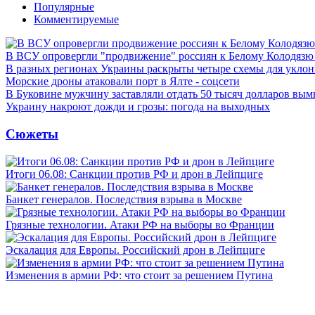
Популярные
Комментируемые
В ВСУ опровергли "продвижение" россиян к Белому Колодязю
В разных регионах Украины раскрыты четыре схемы для уклон
Морские дроны атаковали порт в Ялте - соцсети
В Буковине мужчину заставляли отдать 50 тысяч долларов вы
Украину накроют дожди и грозы: погода на выходных
Сюжеты
Итоги 06.08: Санкции против РФ и дрон в Лейпциге
Банкет генералов. Последствия взрыва в Москве
Грязные технологии. Атаки РФ на выборы во Франции
Эскалация для Европы. Российский дрон в Лейпциге
Изменения в армии РФ: что стоит за решением Путина