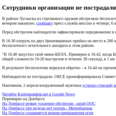
Сотрудники организации не пострадали
В районе Луганска из стрелкового оружия обстреляли беспил
вечером накануне,
сообщает
пресс-служба миссии в четверг, 6 а
Перед обстрелом наблюдатели зафиксировали передвижение в 
В 16.30 патруль на двух бронемашинах прибыл на место в 200 
беспилотного летательного аппарата в этом районе.
"В 16.40 запустил свой мини-БПЛА. Примерно в 16.42, когда Б
общей сложности 10-20 выстрелов в течение 30 секунд), в 1 км
В результате беспилотник вернулся обратно – в 16.44 он приз
Наблюдатели не пострадали. ОБСЕ проинформировала Совмест
Напомним, 2 апреля вооруженный мужчина
устроил стрельбу 
Читайте Korrespondent.net в Google News
Перемирие на Донбассе
На Донбассе резкое усиление обстрелов - штаб ООС
На Донбассе три недели нет потерь - Минобороны
На Донбассе сохраняется режим прекращения огня