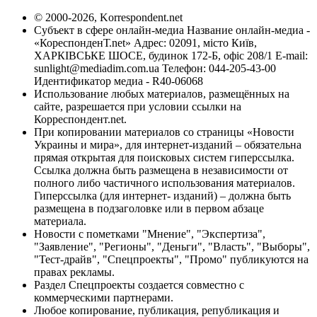
© 2000-2026, Korrespondent.net
Субъект в сфере онлайн-медиа Название онлайн-медиа -
«КореспонденТ.net» Адрес: 02091, місто Київ,
ХАРКІВСЬКЕ ШОСЕ, будинок 172-Б, офіс 208/1 E-mail:
sunlight@mediadim.com.ua
Телефон: 044-205-43-00
Идентификатор медиа - R40-06068
Использование любых материалов, размещённых на
сайте, разрешается при условии ссылки на
Корреспондент.net.
При копировании материалов со страницы «Новости
Украины и мира», для интернет-изданий – обязательна
прямая открытая для поисковых систем гиперссылка.
Ссылка должна быть размещена в независимости от
полного либо частичного использования материалов.
Гиперссылка (для интернет- изданий) – должна быть
размещена в подзаголовке или в первом абзаце
материала.
Новости с пометками "Мнение", "Экспертиза",
"Заявление", "Регионы", "Деньги", "Власть", "Выборы",
"Тест-драйв", "Спецпроекты", "Промо" публикуются на
правах рекламы.
Раздел Спецпроекты создается совместно с
коммерческими партнерами.
Любое копирование, публикация, републикация и