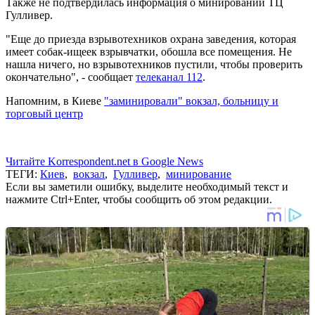
Также не подтвердилась информация о минировании ТЦ
Гулливер.
"Еще до приезда взрывотехников охрана заведения, которая
имеет собак-ищеек взрывчатки, обошла все помещения. Не
нашла ничего, но взрывотехников пустили, чтобы проверить
окончательно", - сообщает
телеканал 112
.
Напомним, в Киеве
"заминировали" вокзал, больницу и
торговый центр
Читайте Korrespondent.net в Google News
ТЕГИ:
Киев
,
вокзал
,
Гулливер
,
минирование
Если вы заметили ошибку, выделите необходимый текст и
нажмите Ctrl+Enter, чтобы сообщить об этом редакции.