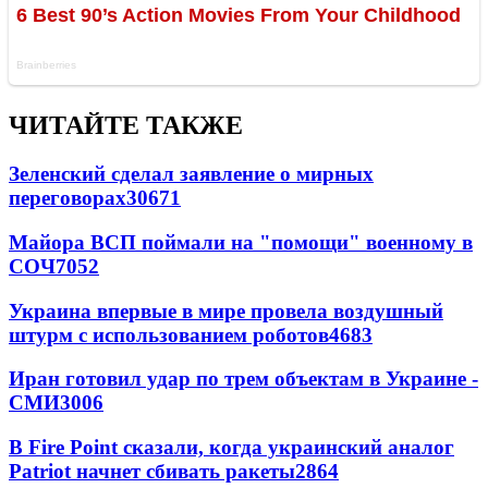
ЧИТАЙТЕ ТАКЖЕ
Зеленский сделал заявление о мирных
переговорах
30671
Майора ВСП поймали на "помощи" военному в
СОЧ
7052
Украина впервые в мире провела воздушный
штурм с использованием роботов
4683
Иран готовил удар по трем объектам в Украине -
СМИ
3006
В Fire Point сказали, когда украинский аналог
Patriot начнет сбивать ракеты
2864