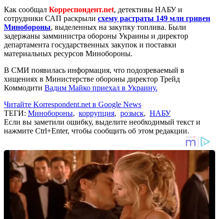
Как сообщал
Корреспондент.net
, детективы НАБУ и
сотрудники САП раскрыли
схему растраты 149 млн гривен
Минобороны
, выделенных на закупку топлива. Были
задержаны замминистра обороны Украины и директор
департамента государственных закупок и поставки
материальных ресурсов Минобороны.
В СМИ появилась информация, что подозреваемый в
хищениях в Министерстве обороны директор Трейд
Коммодити
Вадим Майко приехал в Украину.
Читайте Korrespondent.net в Google News
ТЕГИ:
Минобороны
,
коррупция
,
розыск
,
НАБУ
Если вы заметили ошибку, выделите необходимый текст и
нажмите Ctrl+Enter, чтобы сообщить об этом редакции.