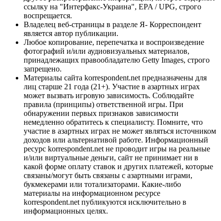
ссылку на "Интерфакс-Украина", EPA / UPG, строго
воспрещается.
Владелец веб-страницы в разделе Я- Корреспондент
является автор публикации.
Любое копирование, перепечатка и воспроизведение
фотографий и/или аудиовизуальных материалов,
принадлежащих правообладателю Getty Images, строго
запрещено.
Материалы сайта korrespondent.net предназначены для
лиц старше 21 года (21+). Участие в азартных играх
может вызвать игровую зависимость. Соблюдайте
правила (принципы) ответственной игры. При
обнаружении первых признаков зависимости
немедленно обратитесь к специалисту. Помните, что
участие в азартных играх не может являться источником
доходов или альтернативой работе. Информационный
ресурс korrespondent.net не проводит игры на реальные
и/или виртуальные деньги, сайт не принимает ни в
какой форме оплату ставок и других платежей, которые
связаны/могут быть связаны с азартными играми,
букмекерами или тотализаторами. Какие-либо
материалы на информационном ресурсе
korrespondent.net публикуются исключительно в
информационных целях.