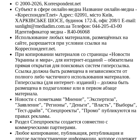
© 2000-2026, Korrespondent.net
Субъект в сфере онлайн-медиа Название онлайн-медиа -
«КореспонденТ.net» Адрес: 02091, місто Київ,
ХАРКІВСЬКЕ ШОСЕ, будинок 172-Б, офіс 208/1 E-mail:
sunlight@mediadim.com.ua
Телефон: 044-205-43-00
Идентификатор медиа - R40-06068
Использование любых материалов, размещённых на
сайте, разрешается при условии ссылки на
Корреспондент.net.
При копировании материалов со страницы «Новости
Украины и мира», для интернет-изданий – обязательна
прямая открытая для поисковых систем гиперссылка.
Ссылка должна быть размещена в независимости от
полного либо частичного использования материалов.
Гиперссылка (для интернет- изданий) – должна быть
размещена в подзаголовке или в первом абзаце
материала.
Новости с пометками "Мнение", "Экспертиза",
"Заявление", "Регионы", "Деньги", "Власть", "Выборы",
"Тест-драйв", "Спецпроекты", "Промо" публикуются на
правах рекламы.
Раздел Спецпроекты создается совместно с
коммерческими партнерами.
Любое копирование, публикация, републикация и
другое распространение информации, которое содержит