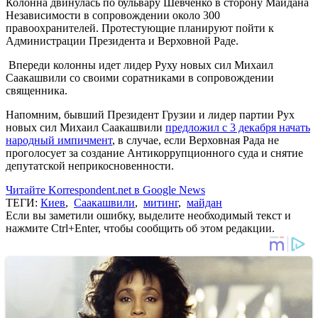
Колонна двинулась по бульвару Шевченко в сторону Майдана
Независимости в сопровождении около 300
правоохранителей. Протестующие планируют пойти к
Администрации Президента и Верховной Раде.
Впереди колонны идет лидер Руху новых сил Михаил
Саакашвили со своими соратниками в сопровождении
священника.
Напомним, бывший Президент Грузии и лидер партии Рух
новых сил Михаил Саакашвили
предложил с 3 декабря начать
народный импичмент
, в случае, если Верховная Рада не
проголосует за создание Антикоррупционного суда и снятие
депутатской неприкосновенности.
Читайте Korrespondent.net в Google News
ТЕГИ:
Киев
,
Саакашвили
,
митинг
,
майдан
Если вы заметили ошибку, выделите необходимый текст и
нажмите Ctrl+Enter, чтобы сообщить об этом редакции.