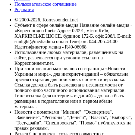
Пользовательское соглашение
Редакция
© 2000-2026, Korrespondent.net
Субъект в сфере онлайн-медиа Название онлайн-медиа -
«КореспонденТ.net» Адрес: 02091, місто Київ,
ХАРКІВСЬКЕ ШОСЕ, будинок 172-Б, офіс 208/1 E-mail:
sunlight@mediadim.com.ua
Телефон: 044-205-43-00
Идентификатор медиа - R40-06068
Использование любых материалов, размещённых на
сайте, разрешается при условии ссылки на
Корреспондент.net.
При копировании материалов со страницы «Новости
Украины и мира», для интернет-изданий – обязательна
прямая открытая для поисковых систем гиперссылка.
Ссылка должна быть размещена в независимости от
полного либо частичного использования материалов.
Гиперссылка (для интернет- изданий) – должна быть
размещена в подзаголовке или в первом абзаце
материала.
Новости с пометками "Мнение", "Экспертиза",
"Заявление", "Регионы", "Деньги", "Власть", "Выборы",
"Тест-драйв", "Спецпроекты", "Промо" публикуются на
правах рекламы.
Раздел Спецпроекты создается совместно с