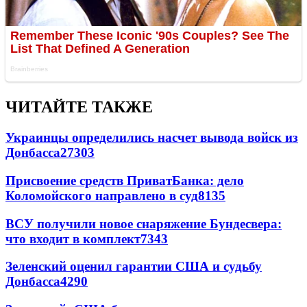
ЧИТАЙТЕ ТАКЖЕ
Украинцы определились насчет вывода войск из
Донбасса
27303
Присвоение средств ПриватБанка: дело
Коломойского направлено в суд
8135
ВСУ получили новое снаряжение Бундесвера:
что входит в комплект
7343
Зеленский оценил гарантии США и судьбу
Донбасса
4290