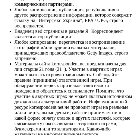
коммерческими партнерами.
Любое копирование, публикация, републикация и
другое распространение информации, которое содержит
ссылку на "Интерфакс-Украина", EPA / UPG, строго
воспрещается.
Владелец веб-страницы в разделе Я- Корреспондент
является автор публикации.
Любое копирование, перепечатка и воспроизведение
фотографий и/или аудиовизуальных материалов,
принадлежащих правообладателю Getty Images, строго
запрещено.
Материалы сайта korrespondent.net предназначены для
лиц старше 21 года (21+). Участие в азартных играх
может вызвать игровую зависимость. Соблюдайте
правила (принципы) ответственной игры. При
обнаружении первых признаков зависимости
немедленно обратитесь к специалисту. Помните, что
участие в азартных играх не может являться источником
доходов или альтернативой работе. Информационный
ресурс korrespondent.net не проводит игры на реальные
и/или виртуальные деньги, сайт не принимает ни в
какой форме оплату ставок и других платежей, которые
связаны/могут быть связаны с азартными играми,
букмекерами или тотализаторами. Какие-либо
материалы на информационном ресурсе