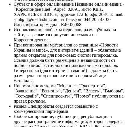
Субъект в сфере онлайн-медиа Название онлайн-медиа -
«КореспонденТ.net» Адрес: 02091, місто Київ,
ХАРКІВСЬКЕ ШОСЕ, будинок 172-Б, офіс 208/1 E-mail:
sunlight@mediadim.com.ua
Телефон: 044-205-43-00
Идентификатор медиа - R40-06068
Использование любых материалов, размещённых на
сайте, разрешается при условии ссылки на
Корреспондент.net.
При копировании материалов со страницы «Новости
Украины и мира», для интернет-изданий – обязательна
прямая открытая для поисковых систем гиперссылка.
Ссылка должна быть размещена в независимости от
полного либо частичного использования материалов.
Гиперссылка (для интернет- изданий) – должна быть
размещена в подзаголовке или в первом абзаце
материала.
Новости с пометками "Мнение", "Экспертиза",
"Заявление", "Регионы", "Деньги", "Власть", "Выборы",
"Тест-драйв", "Спецпроекты", "Промо" публикуются на
правах рекламы.
Раздел Спецпроекты создается совместно с
коммерческими партнерами.
Любое копирование, публикация, републикация и
другое распространение информации, которое содержит
ссылку на "Интерфакс-Украина", EPA / UPG, строго