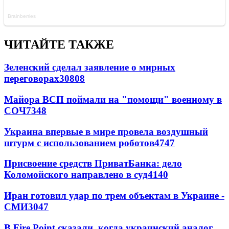
ЧИТАЙТЕ ТАКЖЕ
Зеленский сделал заявление о мирных
переговорах
30808
Майора ВСП поймали на "помощи" военному в
СОЧ
7348
Украина впервые в мире провела воздушный
штурм с использованием роботов
4747
Присвоение средств ПриватБанка: дело
Коломойского направлено в суд
4140
Иран готовил удар по трем объектам в Украине -
СМИ
3047
В Fire Point сказали, когда украинский аналог