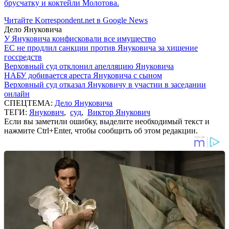
брусчатку и коктейли Молотова.
Читайте Korrespondent.net в Google News
Дело Януковича
У Януковича конфисковали все имущество
ЕС не продлил санкции против Януковича за хищение
госсредств
Верховный суд отклонил апелляцию Януковича
НАБУ добивается ареста Януковича с сыном
Верховный суд отказал Януковичу в участии в заседании
онлайн
СПЕЦТЕМА:
Дело Януковича
ТЕГИ:
Янукович
,
суд
,
Виктор Янукович
Если вы заметили ошибку, выделите необходимый текст и
нажмите Ctrl+Enter, чтобы сообщить об этом редакции.