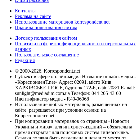
E-mail рассылка
Контакты
Реклама на сайте
Использование материалов korrespondent.net
Правила пользования сайтом
Договор пользования сайтом
Политика в сфере конфиденциальности и персональных
данных
Пользовательское соглашение
Редакция
© 2000-2026, Korrespondent.net
Субъект в сфере онлайн-медиа Название онлайн-медиа -
«КореспонденТ.net» Адрес: 02091, місто Київ,
ХАРКІВСЬКЕ ШОСЕ, будинок 172-Б, офіс 208/1 E-mail:
sunlight@mediadim.com.ua
Телефон: 044-205-43-00
Идентификатор медиа - R40-06068
Использование любых материалов, размещённых на
сайте, разрешается при условии ссылки на
Корреспондент.net.
При копировании материалов со страницы «Новости
Украины и мира», для интернет-изданий – обязательна
прямая открытая для поисковых систем гиперссылка.
Ссылка должна быть размещена в независимости от