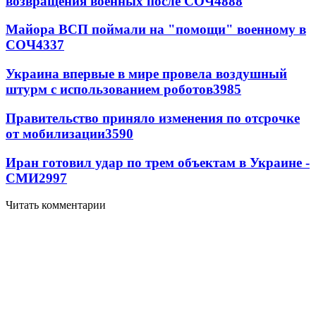
возвращения военных после СОЧ
4888
Майора ВСП поймали на "помощи" военному в
СОЧ
4337
Украина впервые в мире провела воздушный
штурм с использованием роботов
3985
Правительство приняло изменения по отсрочке
от мобилизации
3590
Иран готовил удар по трем объектам в Украине -
СМИ
2997
Читать комментарии