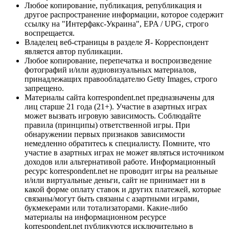
Любое копирование, публикация, републикация и
другое распространение информации, которое содержит
ссылку на "Интерфакс-Украина", EPA / UPG, строго
воспрещается.
Владелец веб-страницы в разделе Я- Корреспондент
является автор публикации.
Любое копирование, перепечатка и воспроизведение
фотографий и/или аудиовизуальных материалов,
принадлежащих правообладателю Getty Images, строго
запрещено.
Материалы сайта korrespondent.net предназначены для
лиц старше 21 года (21+). Участие в азартных играх
может вызвать игровую зависимость. Соблюдайте
правила (принципы) ответственной игры. При
обнаружении первых признаков зависимости
немедленно обратитесь к специалисту. Помните, что
участие в азартных играх не может являться источником
доходов или альтернативой работе. Информационный
ресурс korrespondent.net не проводит игры на реальные
и/или виртуальные деньги, сайт не принимает ни в
какой форме оплату ставок и других платежей, которые
связаны/могут быть связаны с азартными играми,
букмекерами или тотализаторами. Какие-либо
материалы на информационном ресурсе
korrespondent.net публикуются исключительно в