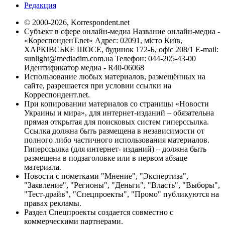
Редакция
© 2000-2026, Korrespondent.net
Субъект в сфере онлайн-медиа Название онлайн-медиа -
«КореспонденТ.net» Адрес: 02091, місто Київ,
ХАРКІВСЬКЕ ШОСЕ, будинок 172-Б, офіс 208/1 E-mail:
sunlight@mediadim.com.ua
Телефон: 044-205-43-00
Идентификатор медиа - R40-06068
Использование любых материалов, размещённых на
сайте, разрешается при условии ссылки на
Корреспондент.net.
При копировании материалов со страницы «Новости
Украины и мира», для интернет-изданий – обязательна
прямая открытая для поисковых систем гиперссылка.
Ссылка должна быть размещена в независимости от
полного либо частичного использования материалов.
Гиперссылка (для интернет- изданий) – должна быть
размещена в подзаголовке или в первом абзаце
материала.
Новости с пометками "Мнение", "Экспертиза",
"Заявление", "Регионы", "Деньги", "Власть", "Выборы",
"Тест-драйв", "Спецпроекты", "Промо" публикуются на
правах рекламы.
Раздел Спецпроекты создается совместно с
коммерческими партнерами.