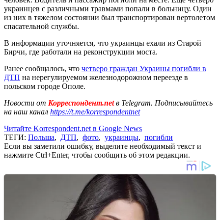
украинцев с различными травмами попали в больницу. Один
из них в тяжелом состоянии был транспортирован вертолетом
спасательной службы.
В информации уточняется, что украинцы ехали из Старой
Бирчи, где работали на реконструкции моста.
Ранее сообщалось, что
четверо граждан Украины погибли в
ДТП
на нерегулируемом железнодорожном переезде в
польском городе Ополе.
Новости от
Корреспондент.net
в Telegram. Подписывайтесь
на наш канал
https://t.me/korrespondentnet
Читайте Korrespondent.net в Google News
ТЕГИ:
Польша
,
ДТП
,
фото
,
украинцы
,
погибли
Если вы заметили ошибку, выделите необходимый текст и
нажмите Ctrl+Enter, чтобы сообщить об этом редакции.