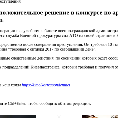
реступления
 положительное решение в конкурсе по 
и.
перации в служебном кабинете военно-гражданской администра
есс-служба Военной прокуратуры сил АТО на своей странице в Fa
средственно после совершения преступления. Он требовал 10 тыс
на "требовал с октября 2017 по сегодняшний день".
едные следственные действия, по окончании которых будет сооб
 подразделений Киевпасстранса, который требовал и получил от
а наш канал
https://t.me/korrespondentnet
те Ctrl+Enter, чтобы сообщить об этом редакции.