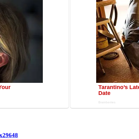
х
29648