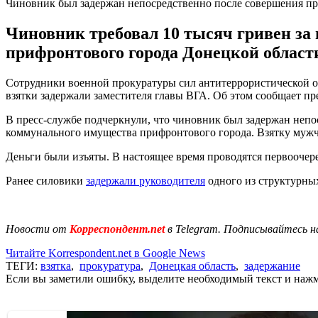
Чиновник был задержан непосредственно после совершения п
Чиновник требовал 10 тысяч гривен за
прифронтового города Донецкой област
Сотрудники военной прокуратуры сил антитеррористической о
взятки задержали заместителя главы ВГА. Об этом сообщает пр
В пресс-службе подчеркнули, что чиновник был задержан непо
коммунального имущества прифронтового города. Взятку мужчи
Деньги были изъяты. В настоящее время проводятся первоочер
Ранее силовики
задержали руководителя
одного из структурных
Новости от
Корреспондент.net
в Telegram. Подписывайтесь н
Читайте Korrespondent.net в Google News
ТЕГИ:
взятка
,
прокуратура
,
Донецкая область
,
задержание
Если вы заметили ошибку, выделите необходимый текст и нажми