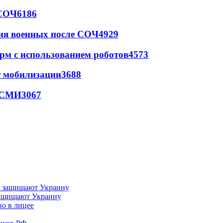
 СОЧ
6186
ия военных после СОЧ
4929
рм с использованием роботов
4573
т мобилизации
3688
- СМИ
3067
 защищают Украину
во в лицее