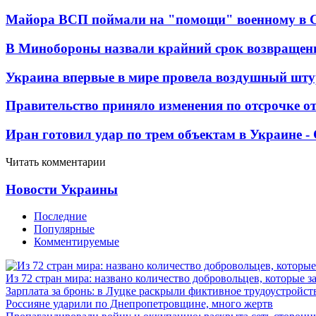
Майора ВСП поймали на "помощи" военному в
В Минобороны назвали крайний срок возвращен
Украина впервые в мире провела воздушный шту
Правительство приняло изменения по отсрочке о
Иран готовил удар по трем объектам в Украине 
Читать комментарии
Новости Украины
Последние
Популярные
Комментируемые
Из 72 стран мира: названо количество добровольцев, которые
Зарплата за бронь: в Луцке раскрыли фиктивное трудоустройст
Россияне ударили по Днепропетровщине, много жертв