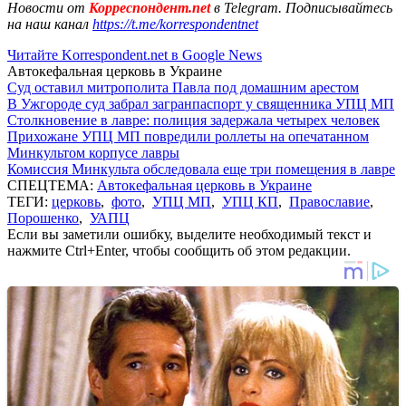
Новости от
Корреспондент.net
в Telegram. Подписывайтесь
на наш канал
https://t.me/korrespondentnet
Читайте Korrespondent.net в Google News
Автокефальная церковь в Украине
Суд оставил митрополита Павла под домашним арестом
В Ужгороде суд забрал загранпаспорт у священника УПЦ МП
Столкновение в лавре: полиция задержала четырех человек
Прихожане УПЦ МП повредили роллеты на опечатанном
Минкультом корпусе лавры
Комиссия Минкульта обследовала еще три помещения в лавре
СПЕЦТЕМА:
Автокефальная церковь в Украине
ТЕГИ:
церковь
,
фото
,
УПЦ МП
,
УПЦ КП
,
Православие
,
Порошенко
,
УАПЦ
Если вы заметили ошибку, выделите необходимый текст и
нажмите Ctrl+Enter, чтобы сообщить об этом редакции.