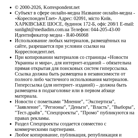
© 2000-2026, Korrespondent.net
Субъект в сфере онлайн-медиа Название онлайн-медиа -
«КореспонденТ.net» Адрес: 02091, місто Київ,
ХАРКІВСЬКЕ ШОСЕ, будинок 172-Б, офіс 208/1 E-mail:
sunlight@mediadim.com.ua
Телефон: 044-205-43-00
Идентификатор медиа - R40-06068
Использование любых материалов, размещённых на
сайте, разрешается при условии ссылки на
Корреспондент.net.
При копировании материалов со страницы «Новости
Украины и мира», для интернет-изданий – обязательна
прямая открытая для поисковых систем гиперссылка.
Ссылка должна быть размещена в независимости от
полного либо частичного использования материалов.
Гиперссылка (для интернет- изданий) – должна быть
размещена в подзаголовке или в первом абзаце
материала.
Новости с пометками "Мнение", "Экспертиза",
"Заявление", "Регионы", "Деньги", "Власть", "Выборы",
"Тест-драйв", "Спецпроекты", "Промо" публикуются на
правах рекламы.
Раздел Спецпроекты создается совместно с
коммерческими партнерами.
Любое копирование, публикация, републикация и