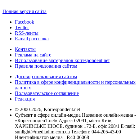
Полная версия сайта
Facebook
Twitter
RSS-ленты
E-mail рассылка
Контакты
Реклама на сайте
Использование материалов korrespondent.net
Правила пользования сайтом
Договор пользования сайтом
Политика в сфере конфиденциальности и персональных
данных
Пользовательское соглашение
Редакция
© 2000-2026, Korrespondent.net
Субъект в сфере онлайн-медиа Название онлайн-медиа -
«КореспонденТ.net» Адрес: 02091, місто Київ,
ХАРКІВСЬКЕ ШОСЕ, будинок 172-Б, офіс 208/1 E-mail:
sunlight@mediadim.com.ua
Телефон: 044-205-43-00
Идентификатор медиа - R40-06068