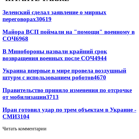
Зеленский сделал заявление о мирных
переговорах
30619
Майора ВСП поймали на "помощи" военному в
СОЧ
6968
В Минобороны назвали крайний срок
возвращения военных после СОЧ
4944
Украина впервые в мире провела воздушный
штурм с использованием роботов
4670
Правительство приняло изменения по отсрочке
от мобилизации
3713
Иран готовил удар по трем объектам в Украине -
СМИ
3104
Читать комментарии