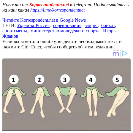
Новости от
Корреспондент.net
в Telegram. Подписывайтесь
на наш канал
https://t.me/korrespondentnet
Читайте Korrespondent.net в Google News
ТЕГИ:
Украина-Россия
,
соревнования
,
запрет
,
бойкот
,
спортсмены
,
министерство молодежи и спорта
,
Игорь
Жданов
Если вы заметили ошибку, выделите необходимый текст и
нажмите Ctrl+Enter, чтобы сообщить об этом редакции.