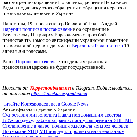
рассмотрению обращение Порошенко, решение Верховной
Рады в поддержку этого обращения и обращения иерархов
православных церквей в Украине.
Напомним, 19 апреля спикер Верховной Рады Андрей
Парубий подписал постановлени
е об обращении к
Вселенскому Патриарху Варфоломею с просьбой
предоставить Томос об автокефалии украинской поместной
православной церкви. документ
Верховная Рада приняла
19
апреля 268 голосами.
Ранее
Порошенко заявлял
, что единая украинская
православная церковь не будет государственной.
Новости от
Корреспондент.net
в Telegram. Подписывайтесь
на наш канал
https://t.me/korrespondentnet
Читайте Korrespondent.net в Google News
Автокефальная церковь в Украине
Суд оставил митрополита Павла под домашним арестом
В Ужгороде суд забрал загранпаспорт у священника УПЦ МП
Столкновение в лавре: полиция задержала четырех человек
Прихожане УПЦ МП повредили роллеты на опечатанном
Минкультом корпусе лавры