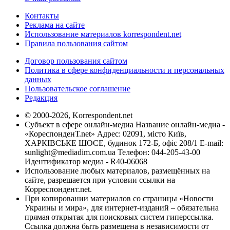
Контакты
Реклама на сайте
Использование материалов korrespondent.net
Правила пользования сайтом
Договор пользования сайтом
Политика в сфере конфиденциальности и персональных
данных
Пользовательское соглашение
Редакция
© 2000-2026, Korrespondent.net
Субъект в сфере онлайн-медиа Название онлайн-медиа -
«КореспонденТ.net» Адрес: 02091, місто Київ,
ХАРКІВСЬКЕ ШОСЕ, будинок 172-Б, офіс 208/1 E-mail:
sunlight@mediadim.com.ua
Телефон: 044-205-43-00
Идентификатор медиа - R40-06068
Использование любых материалов, размещённых на
сайте, разрешается при условии ссылки на
Корреспондент.net.
При копировании материалов со страницы «Новости
Украины и мира», для интернет-изданий – обязательна
прямая открытая для поисковых систем гиперссылка.
Ссылка должна быть размещена в независимости от