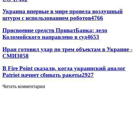
Украина впервые в мире провела воздушный
штурм с использованием роботов
4766
Присвоение средств ПриватБанка: дело
Коломойского направлено в суд
4653
Иран готовил удар по трем объектам в Украине -
СМИ
3058
В Fire Point сказали, когда украинский аналог
Patriot начнет сбивать ракеты
2927
Читать комментарии