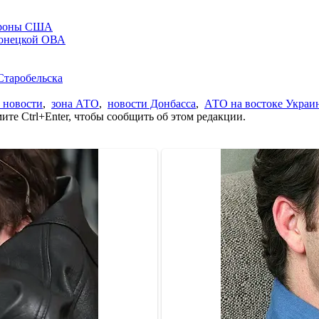
бороны США
Донецкой ОВА
Старобельска
 новости
,
зона АТО
,
новости Донбасса
,
АТО на востоке Украи
те Ctrl+Enter, чтобы сообщить об этом редакции.