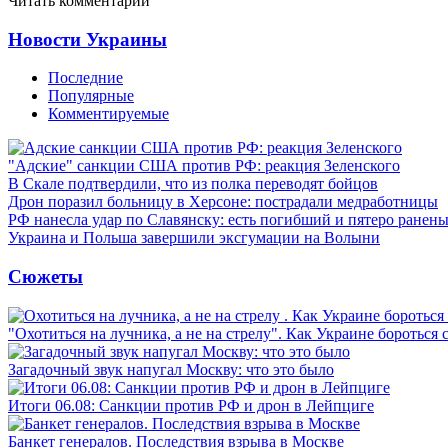
Читать комментарии
Новости Украины
Последние
Популярные
Комментируемые
"Адские" санкции США против РФ: реакция Зеленского
В Скале подтвердили, что из полка переводят бойцов
Дрон поразил больницу в Херсоне: пострадали медработницы
РФ нанесла удар по Славянску: есть погибший и пятеро ранен
Украина и Польша завершили эксгумации на Волыни
Сюжеты
"Охотиться на лучника, а не на стрелу". Как Украине бороться 
Загадочный звук напугал Москву: что это было
Итоги 06.08: Санкции против РФ и дрон в Лейпциге
Банкет генералов. Последствия взрыва в Москве