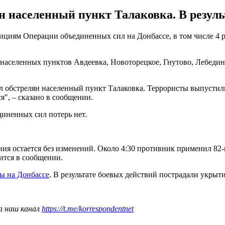
 населенный пункт Талаковка. В результ
зициям Операции объединенных сил на Донбассе, в том числе 4 
населенных пунктов Авдеевка, Новоторецкое, Гнутово, Лебединс
л обстрелян населенный пункт Талаковка. Террористы выпустили
", – сказано в сообщении.
диненных сил потерь нет.
ния остается без изменений. Около 4:30 противник применил 82
рится в сообщении.
ы на Донбассе
. В результате боевых действий пострадали укры
а наш канал
https://t.me/korrespondentnet