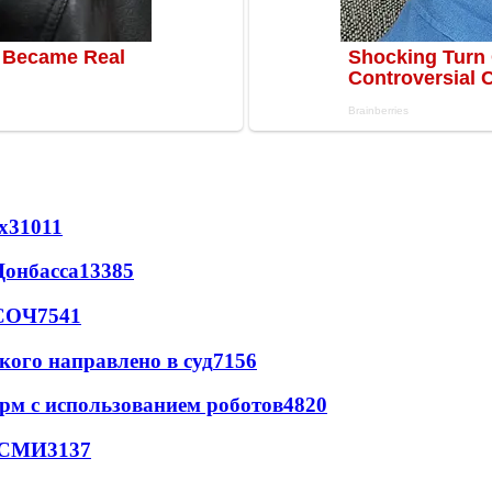
х
31011
Донбасса
13385
 СОЧ
7541
кого направлено в суд
7156
рм с использованием роботов
4820
- СМИ
3137