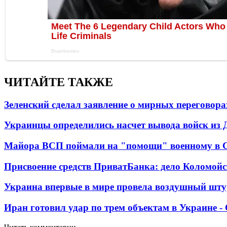
ЧИТАЙТЕ ТАКЖЕ
Зеленский сделал заявление о мирных переговора
Украинцы определились насчет вывода войск из 
Майора ВСП поймали на "помощи" военному в
Присвоение средств ПриватБанка: дело Коломойс
Украина впервые в мире провела воздушный шту
Иран готовил удар по трем объектам в Украине 