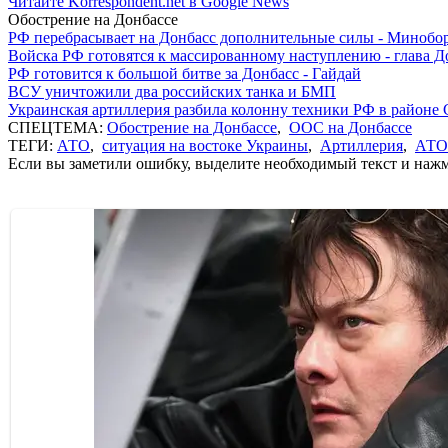
Читайте Korrespondent.net в Google News
Обострение на Донбассе
РФ перебрасывает на Донбасс дополнительные силы - Мино
Войска РФ готовятся к массированному наступлению - глава 
РФ готовится к большой битве за Донбасс - Гайдай
ВСУ уничтожили два российских танка и БМП
Украинская артиллерия разбила колонну техники РФ в районе 
СПЕЦТЕМА:
Обострение на Донбассе
,
ООС на Донбассе
ТЕГИ:
АТО
,
ситуация на востоке Украины
,
Артиллерия
,
АТО
Если вы заметили ошибку, выделите необходимый текст и нажми