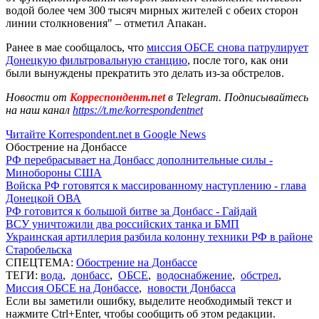
водой более чем 300 тысяч мирных жителей с обеих сторон
линии столкновения" – отметил Апакан.
Ранее в мае сообщалось, что
миссия ОБСЕ снова патрулирует
Донецкую фильтровальную станцию
, после того, как они
были вынуждены прекратить это делать из-за обстрелов.
Новости от
Корреспондент.net
в Telegram. Подписывайтесь
на наш канал
https://t.me/korrespondentnet
Читайте Korrespondent.net в Google News
Обострение на Донбассе
РФ перебрасывает на Донбасс дополнительные силы -
Минобороны США
Войска РФ готовятся к массированному наступлению - глава
Донецкой ОВА
РФ готовится к большой битве за Донбасс - Гайдай
ВСУ уничтожили два российских танка и БМП
Украинская артиллерия разбила колонну техники РФ в районе
Старобельска
СПЕЦТЕМА:
Обострение на Донбассе
ТЕГИ:
вода
,
донбасс
,
ОБСЕ
,
водоснабжение
,
обстрел
,
Миссия ОБСЕ на Донбассе
,
новости Донбасса
Если вы заметили ошибку, выделите необходимый текст и
нажмите Ctrl+Enter, чтобы сообщить об этом редакции.