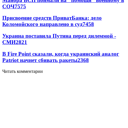
Майора ВСП поймали на "помощи" военному в
СОЧ
7575
Присвоение средств ПриватБанка: дело
Коломойского направлено в суд
7458
Украина поставила Путина перед дилеммой -
СМИ
2821
В Fire Point сказали, когда украинский аналог
Patriot начнет сбивать ракеты
2368
Читать комментарии