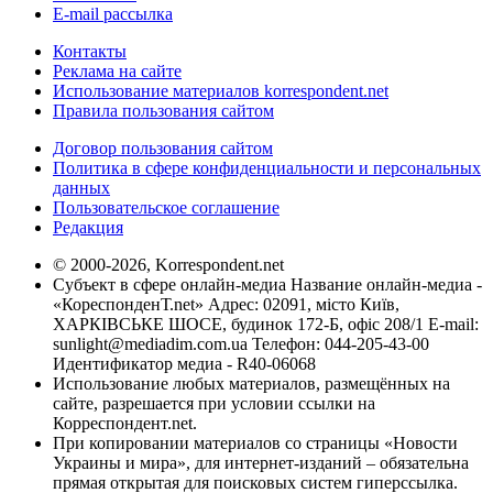
E-mail рассылка
Контакты
Реклама на сайте
Использование материалов korrespondent.net
Правила пользования сайтом
Договор пользования сайтом
Политика в сфере конфиденциальности и персональных
данных
Пользовательское соглашение
Редакция
© 2000-2026, Korrespondent.net
Субъект в сфере онлайн-медиа Название онлайн-медиа -
«КореспонденТ.net» Адрес: 02091, місто Київ,
ХАРКІВСЬКЕ ШОСЕ, будинок 172-Б, офіс 208/1 E-mail:
sunlight@mediadim.com.ua
Телефон: 044-205-43-00
Идентификатор медиа - R40-06068
Использование любых материалов, размещённых на
сайте, разрешается при условии ссылки на
Корреспондент.net.
При копировании материалов со страницы «Новости
Украины и мира», для интернет-изданий – обязательна
прямая открытая для поисковых систем гиперссылка.