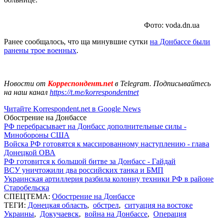
Фото: voda.dn.ua
Ранее сообщалось, что ща минувшие сутки
на Донбассе были
ранены трое военных
.
Новости от
Корреспондент.net
в Telegram. Подписывайтесь
на наш канал
https://t.me/korrespondentnet
Читайте Korrespondent.net в Google News
Обострение на Донбассе
РФ перебрасывает на Донбасс дополнительные силы -
Минобороны США
Войска РФ готовятся к массированному наступлению - глава
Донецкой ОВА
РФ готовится к большой битве за Донбасс - Гайдай
ВСУ уничтожили два российских танка и БМП
Украинская артиллерия разбила колонну техники РФ в районе
Старобельска
СПЕЦТЕМА:
Обострение на Донбассе
ТЕГИ:
Донецкая область
,
обстрел
,
ситуация на востоке
Украины
,
Докучаевск
,
война на Донбассе
,
Операция