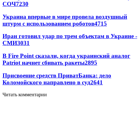
СОЧ
7230
Украина впервые в мире провела воздушный
штурм с использованием роботов
4715
Иран готовил удар по трем объектам в Украине -
СМИ
3031
В Fire Point сказали, когда украинский аналог
Patriot начнет сбивать ракеты
2895
Присвоение средств ПриватБанка: дело
Коломойского направлено в суд
2641
Читать комментарии