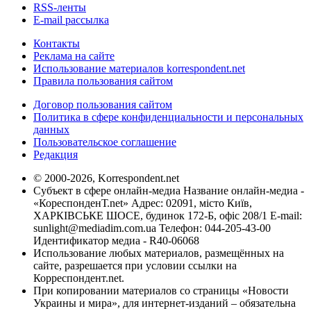
RSS-ленты
E-mail рассылка
Контакты
Реклама на сайте
Использование материалов korrespondent.net
Правила пользования сайтом
Договор пользования сайтом
Политика в сфере конфиденциальности и персональных
данных
Пользовательское соглашение
Редакция
© 2000-2026, Korrespondent.net
Субъект в сфере онлайн-медиа Название онлайн-медиа -
«КореспонденТ.net» Адрес: 02091, місто Київ,
ХАРКІВСЬКЕ ШОСЕ, будинок 172-Б, офіс 208/1 E-mail:
sunlight@mediadim.com.ua
Телефон: 044-205-43-00
Идентификатор медиа - R40-06068
Использование любых материалов, размещённых на
сайте, разрешается при условии ссылки на
Корреспондент.net.
При копировании материалов со страницы «Новости
Украины и мира», для интернет-изданий – обязательна