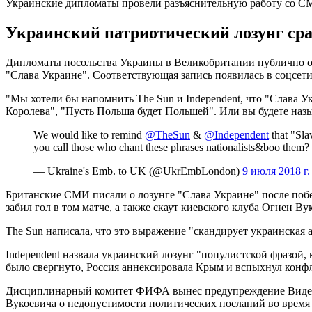
Украинские дипломаты провели разъяснительную работу со 
Украинский патриотический лозунг сра
Дипломаты посольства Украины в Великобритании публично обр
"Слава Украине". Соответствующая запись появилась в соцсети 
"Мы хотели бы напомнить The Sun и Independent, что "Слава Ук
Королева", "Пусть Польша будет Польшей". Или вы будете назыв
We would like to remind
@TheSun
&
@Independent
that "Sla
you call those who chant these phrases nationalists&boo them?
— Ukraine's Emb. to UK (@UkrEmbLondon)
9 июля 2018 г.
Британские СМИ писали о лозунге "Слава Украине" после поб
забил гол в том матче, а также скаут киевского клуба Огнен В
The Sun написала, что это выражение "скандирует украинская 
Independent назвала украинский лозунг "популистской фразой,
было свергнуто, Россия аннексировала Крым и вспыхнул конфл
Дисциплинарный комитет ФИФА вынес предупреждение Виде, п
Вукоевича о недопустимости политических посланий во время