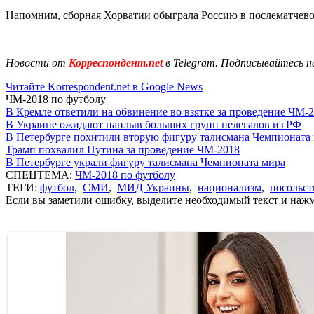
Напомним, сборная Хорватии обыграла Россию в послематчево
Новости от
Корреспондент.net
в Telegram. Подписывайтесь н
Читайте Korrespondent.net в Google News
ЧМ-2018 по футболу
В Кремле ответили на обвинение во взятке за проведение ЧМ-2
В Украине ожидают наплыв больших групп нелегалов из РФ
В Петербурге похитили вторую фигуру талисмана Чемпионата
Трамп похвалил Путина за проведение ЧМ-2018
В Петербурге украли фигуру талисмана Чемпионата мира
СПЕЦТЕМА:
ЧМ-2018 по футболу
ТЕГИ:
футбол
,
СМИ
,
МИД Украины
,
национализм
,
посольст
Если вы заметили ошибку, выделите необходимый текст и нажми