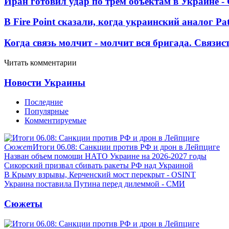
Иран готовил удар по трем объектам в Украине 
В Fire Point сказали, когда украинский аналог Pa
Когда связь молчит - молчит вся бригада. Связи
Читать комментарии
Новости Украины
Последние
Популярные
Комментируемые
Сюжет
Итоги 06.08: Санкции против РФ и дрон в Лейпциге
Назван объем помощи НАТО Украине на 2026-2027 годы
Сикорский призвал сбивать ракеты РФ над Украиной
В Крыму взрывы, Керченский мост перекрыт - OSINT
Украина поставила Путина перед дилеммой - СМИ
Сюжеты