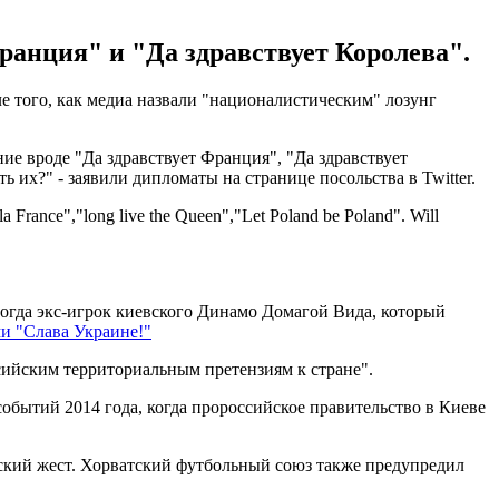
анция" и "Да здравствует Королева".
е того, как медиа назвали "националистическим" лозунг
ние вроде "Да здравствует Франция", "Да здравствует
 их?" - заявили дипломаты на странице посольства в Twitter.
 la France","long live the Queen","Let Poland be Poland". Will
огда экс-игрок киевского Динамо Домагой Вида, который
и "Слава Украине!"
сийским территориальным претензиям к стране".
обытий 2014 года, когда пророссийское правительство в Киеве
кий жест. Хорватский футбольный союз также предупредил