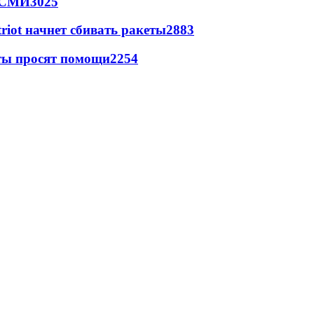
- СМИ
3025
triot начнет сбивать ракеты
2883
сты просят помощи
2254