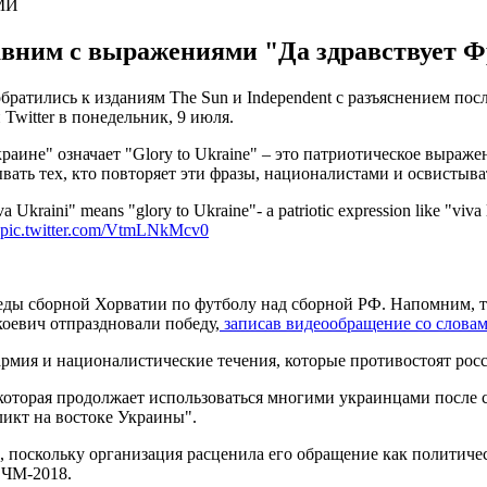
СМИ
вним с выражениями "Да здравствует Фр
атились к изданиям The Sun и Independent с разъяснением посл
Twitter в понедельник, 9 июля.
раине" означает "Glory to Ukraine" – это патриотическое выраже
ать тех, кто повторяет эти фразы, националистами и освистывать
va Ukraini" means "glory to Ukraine"- a patriotic expression like "viva
pic.twitter.com/VtmLNkMcv0
еды сборной Хорватии по футболу над сборной РФ. Напомним, т
укоевич отпраздновали победу,
записав видеообращение со словам
армия и националистические течения, которые противостоят рос
 которая продолжает использоваться многими украинцами после с
икт на востоке Украины".
оскольку организация расценила его обращение как политичес
 ЧМ-2018.