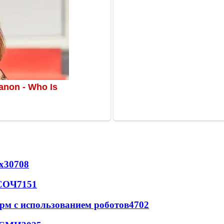
х
30708
 СОЧ
7151
рм с использованием роботов
4702