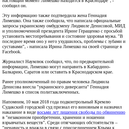
настоящий момент Лимешко находится в Краснодаре", -
сообщил он.
Эту информацию также подтвердила жена Геннадия
Лимешко. Она также сообщила, что написала официальные
запросы украинскому омбудсмену Людмиле Денисовой, МИД
и уполномоченной президента Ирине Геращенко с просьбой
установить местопребывания и состояние здоровья мужа. "В
последнее время оно у него ухудшилось, проблемы с зубами и
суставами", - написала Ирина Лимешко на своей странице в
Facebook.
Журналист Наумлюк сообщил, что, по предварительной
информации, Лимешко могут направить в Кабардино-
Балкарию, Саратов или оставить в Краснодарском крае.
Ранее уполномоченный по правам человека Людмила
Денисова внесла "украинского диверсанта" Геннадия
Лимешко в список политзаключенных.
Напомним, 10 мая 2018 года подконтрольный Кремлю
Судакский городской суд признал его виновным и назначил
наказание в виде
восьми лет лишения свободы по обвинению
в "незаконном приобретении, хранении и ношении
взрывчатых веществ". Среди отягчающих обстоятельств –
"ненависть и вражда в связи с присоединением Крыма к