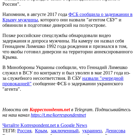
России".
Напомним, в августе 2017 года
ФСБ сообщила о задержании в
Крыму мужчины
, которого они назвали "агентом СБУ" и
обвинили в подготовке диверсий на полуострове.
Позже российские спецслужбы обнародовали видео
задержания и допроса мужчины. На камеру он назвал себя
Геннадием Лимешко 1992 года рождения и признался в том,
что якобы готовил диверсии на территории аннексированного
Крыма.
В Минобороны Украины сообщили, что Геннадий Лимешко
служил в ВСУ по контракту и был уволен в мае 2017 года из-
за служебного несоответствия. В СБУ
назвали "очередной
провокацией"
сообщение ФСБ о задержании украинского
"агента".
Новости от
Корреспондент.net
в Telegram. Подписывайтесь
на наш канал
https://t.me/korrespondentnet
Читайте Korrespondent.net в Google News
ТЕГИ:
Россия
,
Крым
,
заключенный
,
украинец
,
Денисова