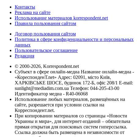
Контакты
Реклама на сайте
Использование материалов korrespondent.net
Правила пользования сайтом
Договор пользования сайтом
Политика в сфере конфиденциальности и персональных
данных
Пользовательское соглашение
Редакция
© 2000-2026, Korrespondent.net
Субъект в сфере онлайн-медиа Название онлайн-медиа -
«КореспонденТ.net» Адрес: 02091, місто Київ,
ХАРКІВСЬКЕ ШОСЕ, будинок 172-Б, офіс 208/1 E-mail:
sunlight@mediadim.com.ua
Телефон: 044-205-43-00
Идентификатор медиа - R40-06068
Использование любых материалов, размещённых на
сайте, разрешается при условии ссылки на
Корреспондент.net.
При копировании материалов со страницы «Новости
Украины и мира», для интернет-изданий – обязательна
прямая открытая для поисковых систем гиперссылка.
Ссылка должна быть размещена в независимости от