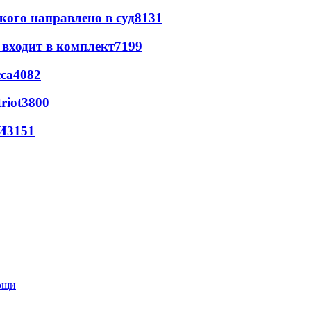
кого направлено в суд
8131
 входит в комплект
7199
са
4082
riot
3800
И
3151
мощи