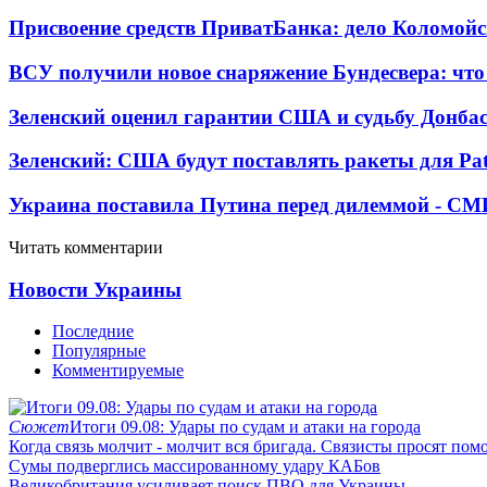
Присвоение средств ПриватБанка: дело Коломойс
ВСУ получили новое снаряжение Бундесвера: что
Зеленский оценил гарантии США и судьбу Донбас
Зеленский: США будут поставлять ракеты для Pat
Украина поставила Путина перед дилеммой - СМ
Читать комментарии
Новости Украины
Последние
Популярные
Комментируемые
Сюжет
Итоги 09.08: Удары по судам и атаки на города
Когда связь молчит - молчит вся бригада. Связисты просят по
Сумы подверглись массированному удару КАБов
Великобритания усиливает поиск ПВО для Украины