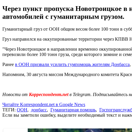
Через пункт пропуска Новотроицкое в 
автомобилей с гуманитарным грузом.
Гуманитарный груз от ООН общим весом более 100 тонн в субб
Груз направился на оккупированные территории через КПВВ 
"Через Новотроицкое в направлении временно оккупированно
перевозили более 100 тонн груза, среди которого зимние и се
Ранее
в ООН призвали усилить гумпомощь жителям Донбасса
,
Напомним, 30 августа миссия Международного комитета Крас
Новости от
Корреспондент.net
в Telegram. Подписывайтесь н
Читайте Korrespondent.net в Google News
ТЕГИ:
ООН
,
донбасс
,
Гуманитарная помощь
,
Госпогранслуж
Если вы заметили ошибку, выделите необходимый текст и нажми