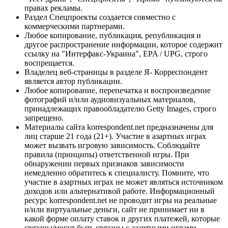
правах рекламы.
Раздел Спецпроекты создается совместно с
коммерческими партнерами.
Любое копирование, публикация, републикация и
другое распространение информации, которое содержит
ссылку на "Интерфакс-Украина", EPA / UPG, строго
воспрещается.
Владелец веб-страницы в разделе Я- Корреспондент
является автор публикации.
Любое копирование, перепечатка и воспроизведение
фотографий и/или аудиовизуальных материалов,
принадлежащих правообладателю Getty Images, строго
запрещено.
Материалы сайта korrespondent.net предназначены для
лиц старше 21 года (21+). Участие в азартных играх
может вызвать игровую зависимость. Соблюдайте
правила (принципы) ответственной игры. При
обнаружении первых признаков зависимости
немедленно обратитесь к специалисту. Помните, что
участие в азартных играх не может являться источником
доходов или альтернативой работе. Информационный
ресурс korrespondent.net не проводит игры на реальные
и/или виртуальные деньги, сайт не принимает ни в
какой форме оплату ставок и других платежей, которые
связаны/могут быть связаны с азартными играми,