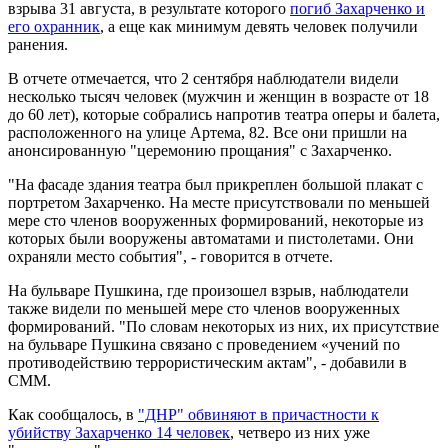
взрыва 31 августа, в результате которого
погиб Захарченко и
его охранник
, а еще как минимум девять человек получили
ранения.
В отчете отмечается, что 2 сентября наблюдатели видели
несколько тысяч человек (мужчин и женщин в возрасте от 18
до 60 лет), которые собрались напротив театра оперы и балета,
расположенного на улице Артема, 82. Все они пришли на
анонсированную "церемонию прощания" с Захарченко.
"На фасаде здания театра был прикреплен большой плакат с
портретом Захарченко. На месте присутствовали по меньшей
мере сто членов вооруженных формирований, некоторые из
которых были вооружены автоматами и пистолетами. Они
охраняли место события", - говорится в отчете.
На бульваре Пушкина, где произошел взрыв, наблюдатели
также видели по меньшей мере сто членов вооруженных
формирований. "По словам некоторых из них, их присутствие
на бульваре Пушкина связано с проведением «учений по
противодействию террористическим актам", - добавили в
СММ.
Как сообщалось, в
"ДНР" обвиняют в причастности к
убийству Захарченко 14 человек
, четверо из них уже