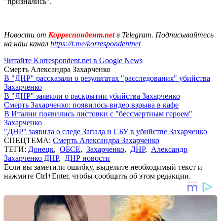
"признались".
Новости от
Корреспондент.net
в Telegram. Подписывайтесь
на наш канал
https://t.me/korrespondentnet
Читайте Korrespondent.net в Google News
Смерть Александра Захарченко
В "ДНР" рассказали о результатах "расследования" убийства
Захарченко
В "ДНР" заявили о раскрытии убийства Захарченко
Смерть Захарченко: появилось видео взрыва в кафе
В Италии появились листовки с "бессмертным героем"
Захарченко
"ДНР" заявила о следе Запада и СБУ в убийстве Захарченко
СПЕЦТЕМА:
Смерть Александра Захарченко
ТЕГИ:
Донецк
,
ОБСЕ
,
Захарченко
,
ДНР
,
Александр
Захарченко ДНР
,
ДНР новости
Если вы заметили ошибку, выделите необходимый текст и
нажмите Ctrl+Enter, чтобы сообщить об этом редакции.