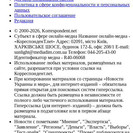
Политика в сфере конфиденциальности и персональных
данных
Пользовательское соглашение
Редакция
© 2000-2026, Korrespondent.net
Субъект в сфере онлайн-медиа Название онлайн-медиа -
«КореспонденТ.net» Адрес: 02091, місто Київ,
ХАРКІВСЬКЕ ШОСЕ, будинок 172-Б, офіс 208/1 E-mail:
sunlight@mediadim.com.ua
Телефон: 044-205-43-00
Идентификатор медиа - R40-06068
Использование любых материалов, размещённых на
сайте, разрешается при условии ссылки на
Корреспондент.net.
При копировании материалов со страницы «Новости
Украины и мира», для интернет-изданий – обязательна
прямая открытая для поисковых систем гиперссылка.
Ссылка должна быть размещена в независимости от
полного либо частичного использования материалов.
Гиперссылка (для интернет- изданий) – должна быть
размещена в подзаголовке или в первом абзаце
материала.
Новости с пометками "Мнение", "Экспертиза",
"Заявление", "Регионы", "Деньги", "Власть", "Выборы",
"Тест-драйв", "Спецпроекты", "Промо" публикуются на