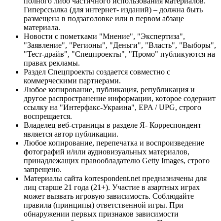
полного либо частичного использования материалов.
Гиперссылка (для интернет- изданий) – должна быть
размещена в подзаголовке или в первом абзаце
материала.
Новости с пометками "Мнение", "Экспертиза",
"Заявление", "Регионы", "Деньги", "Власть", "Выборы",
"Тест-драйв", "Спецпроекты", "Промо" публикуются на
правах рекламы.
Раздел Спецпроекты создается совместно с
коммерческими партнерами.
Любое копирование, публикация, републикация и
другое распространение информации, которое содержит
ссылку на "Интерфакс-Украина", EPA / UPG, строго
воспрещается.
Владелец веб-страницы в разделе Я- Корреспондент
является автор публикации.
Любое копирование, перепечатка и воспроизведение
фотографий и/или аудиовизуальных материалов,
принадлежащих правообладателю Getty Images, строго
запрещено.
Материалы сайта korrespondent.net предназначены для
лиц старше 21 года (21+). Участие в азартных играх
может вызвать игровую зависимость. Соблюдайте
правила (принципы) ответственной игры. При
обнаружении первых признаков зависимости