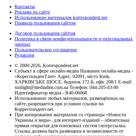
Контакты
Реклама на сайте
Использование материалов korrespondent.net
Правила пользования сайтом
Договор пользования сайтом
Политика в сфере конфиденциальности и персональных
данных
Пользовательское соглашение
Редакция
© 2000-2026, Korrespondent.net
Субъект в сфере онлайн-медиа Название онлайн-медиа -
«КореспонденТ.net» Адрес: 02091, місто Київ,
ХАРКІВСЬКЕ ШОСЕ, будинок 172-Б, офіс 208/1 E-mail:
sunlight@mediadim.com.ua
Телефон: 044-205-43-00
Идентификатор медиа - R40-06068
Использование любых материалов, размещённых на
сайте, разрешается при условии ссылки на
Корреспондент.net.
При копировании материалов со страницы «Новости
Украины и мира», для интернет-изданий – обязательна
прямая открытая для поисковых систем гиперссылка.
Ссылка должна быть размещена в независимости от