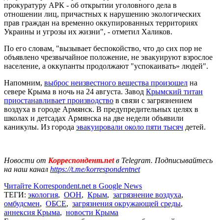
прокуратуру АРК - об открытии уголовного дела в
отношении лиц, причастных к нарушению экологических
прав граждан на временно оккупированных территориях
Украины и угрозы их жизни", - отметил Халиков.
По его словам, "вызывает беспокойство, что до сих пор не
объявлено чрезвычайное положение, не эвакуируют взрослое
население, а оккупанты продолжают "успокаивать» людей".
Напомним,
выброс неизвестного вещества произошел
на
севере Крыма в ночь на 24 августа. Завод
Крымский титан
приостанавливает производство
в связи с загрязнением
воздуха в городе Армянск. В предупредительных целях в
школах и детсадах Армянска на две недели объявили
каникулы. Из города
эвакуировали около пяти тысяч
детей.
Новости от
Корреспондент.net
в Telegram. Подписывайтесь
на наш канал
https://t.me/korrespondentnet
Читайте Korrespondent.net в Google News
ТЕГИ:
экология
,
ООН
,
Крым
,
загрязнение воздуха
,
омбудсмен
,
ОБСЕ
,
загрязнения окружающей среды
,
аннексия Крыма
,
новости Крыма