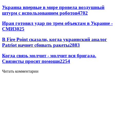
Украина впервые в мире провела воздушный
штурм с использованием роботов
4702
Иран готовил удар по трем объектам в Украине -
СМИ
3025
В Fire Point сказали, когда украинский аналог
Patriot начнет сбивать ракеты
2883
Когда связь молчит - молчит вся бригада.
Связисты просят помощи
2254
Читать комментарии