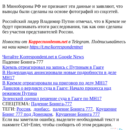
В Минобороны РФ не признают эти данные и заявляют, что
выводы были сделаны на основе фотографий из соцсетей.
Российский лидер Владимир Путин отмечал, что в Кремле не
будут признавать итоги расследования, так как они сделаны
без участия представителей России.
Новости от
Корреспондент.net
в Telegram. Подписывайтесь
на наш канал
https://t.me/korrespondentnet
Читайте Korrespondent.net в Google News
Падение Боинга-777
Кремль отреагировал на запись с Путиным в Гааге
В Нидерландах анонсировали новые подробности в деле
MH17
В Кремле отреагировали на приговор по делу МН17
Данилов о вердикте суда в Гааге: Начало процесса над
режимом Путина
Зеленский оценил решение суда в Гааге по MH17
СПЕЦТЕМА:
Падение Боинга-777
ТЕГИ:
Россия
,
донбасс
,
падение Боинга 777
,
Крушение
Боинг 777 под Донецком
,
Крушение Боинга 777
Если вы заметили ошибку, выделите необходимый текст и
нажмите Ctrl+Enter, чтобы сообщить об этом редакции.