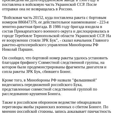
поставлена в войсковую часть Украинской ССР. После
отправки она не возвращалась в Россию.
"Войсковая часть 20152, куда поставлена ракета с бортовым
номером 886847379, ее действительное наименование - 223-я
зенитно-ракетная бригада. В 1986 году бригада входила в
состав Прикарпатского военного округа и дислоцировалась в
городе Теребовле Тернопольской области Украинской ССР. На
ее вооружении стояли ЗРК Бук", - сказал начальник Главного
ракетно-артиллерийского управления Минобороны РФ
Николай Паршин.
Он сообщил, что бортовой номер ракеты удалось установить
благодаря брифингу Совместной следственной группы, на
котором были продемонстрированы фрагменты двигателя и
сопла ракеты ЗРК Бук, сбившего Боинг.
Кроме того, в Минобороны РФ назвали "фальшивкой"
видеозапись передвижений российского Бука,
представленные совместной следственной группой по
расследованию крушения Боинга.
Также в российском оборонном ведомстве обнародовали
переговоры якобы украинских военных о сбитом Боинге. По
мнению российской стороны, запись доказывает причастность