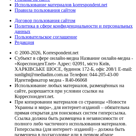
Использование материалов korrespondent.net
Правила пользования сайтом
Договор пользования сайтом
Политика в сфере конфиденциальности и персональных
данных
Пользовательское соглашение
Редакция
© 2000-2026, Korrespondent.net
Субъект в сфере онлайн-медиа Название онлайн-медиа -
«КореспонденТ.net» Адрес: 02091, місто Київ,
ХАРКІВСЬКЕ ШОСЕ, будинок 172-Б, офіс 208/1 E-mail:
sunlight@mediadim.com.ua
Телефон: 044-205-43-00
Идентификатор медиа - R40-06068
Использование любых материалов, размещённых на
сайте, разрешается при условии ссылки на
Корреспондент.net.
При копировании материалов со страницы «Новости
Украины и мира», для интернет-изданий – обязательна
прямая открытая для поисковых систем гиперссылка.
Ссылка должна быть размещена в независимости от
полного либо частичного использования материалов.
Гиперссылка (для интернет- изданий) – должна быть
размещена в подзаголовке или в первом абзаце