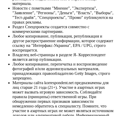
материала.
Новости с пометками "Мнение", "Экспертиза",
"Заявление", "Регионы", "Деньги", "Власть", "Выборы",
"Тест-драйв", "Спецпроекты", "Промо" публикуются на
правах рекламы.
Раздел Спецпроекты создается совместно с
коммерческими партнерами.
Любое копирование, публикация, републикация и
другое распространение информации, которое содержит
ссылку на "Интерфакс-Украина", EPA / UPG, строго
воспрещается.
Владелец веб-страницы в разделе Я- Корреспондент
является автор публикации.
Любое копирование, перепечатка и воспроизведение
фотографий и/или аудиовизуальных материалов,
принадлежащих правообладателю Getty Images, строго
запрещено.
Материалы сайта korrespondent.net предназначены для
лиц старше 21 года (21+). Участие в азартных играх
может вызвать игровую зависимость. Соблюдайте
правила (принципы) ответственной игры. При
обнаружении первых признаков зависимости
немедленно обратитесь к специалисту. Помните, что
участие в азартных играх не может являться источником
доходов или альтернативой работе. Информационный