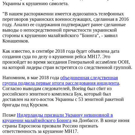
Украины к крушению самолета.
"В нашем распоряжении имеется аудиозапись телефонных
переговоров украинских военнослужащих, сделанная в 2016
году. Анализ ее содержания подтверждает ранее сделанные
выводы о непосредственной причастности украинской
стороны к крушению малайзийского "Боинга", - заявил
Конашенков.
Как известно, в сентябре 2018 года будет объявлена дата
создания суда по делу о крушении рейса МН17. Это
произойдет во время заседания Генеральной ассамблеи ООН,
на которой лидеры стран встретятся со следственной группой.
Напомним, в мае 2018 года
объединенная следственная
группа подвела первые итоги расследования инцидента
.
Согласно выводам следователей, Boeing был сбит из
российского зенитного комплекса Бук, который был
доставлен на юго-восток Украины с 53 зенитной ракетной
бригады под Курском.
Позже
Нидерланды признали Украину невиновной в
крушении малайзийского Боинга
на Донбассе. В конце июня
страны Евросоюза призвали Россию признать
ответственность за крушение MH17.