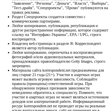
"Заявление", "Регионы", "Деньги", "Власть", "Выборы",
"Тест-драйв", "Спецпроекты", "Промо" публикуются на
правах рекламы.
Раздел Спецпроекты создается совместно с
коммерческими партнерами.
Любое копирование, публикация, републикация и
другое распространение информации, которое содержит
ссылку на "Интерфакс-Украина", EPA / UPG, строго
воспрещается.
Владелец веб-страницы в разделе Я- Корреспондент
является автор публикации.
Любое копирование, перепечатка и воспроизведение
фотографий и/или аудиовизуальных материалов,
принадлежащих правообладателю Getty Images, строго
запрещено.
Материалы сайта korrespondent.net предназначены для
лиц старше 21 года (21+). Участие в азартных играх
может вызвать игровую зависимость. Соблюдайте
правила (принципы) ответственной игры. При
обнаружении первых признаков зависимости
немедленно обратитесь к специалисту. Помните, что
участие в азартных играх не может являться источником
доходов или альтернативой работе. Информационный
ресурс korrespondent.net не проводит игры на реальные
и/или виртуальные деньги, сайт не принимает ни в