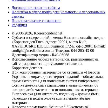
Договор пользования сайтом
Политика в сфере конфиденциальности и персональных
данных
Пользовательское соглашение
Редакция
© 2000-2026, Korrespondent.net
Субъект в сфере онлайн-медиа Название онлайн-медиа -
«КореспонденТ.net» Адрес: 02091, місто Київ,
ХАРКІВСЬКЕ ШОСЕ, будинок 172-Б, офіс 208/1 E-mail:
sunlight@mediadim.com.ua
Телефон: 044-205-43-00
Идентификатор медиа - R40-06068
Использование любых материалов, размещённых на
сайте, разрешается при условии ссылки на
Корреспондент.net.
При копировании материалов со страницы «Новости
Украины и мира», для интернет-изданий – обязательна
прямая открытая для поисковых систем гиперссылка.
Ссылка должна быть размещена в независимости от
полного либо частичного использования материалов.
Гиперссылка (для интернет- изданий) – должна быть
размещена в подзаголовке или в первом абзаце
материала.
Новости с пометками "Мнение", "Экспертиза",