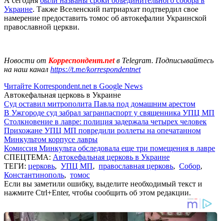
А сегодня
были названы сроки объединительного собора в
Украине
. Также Вселенский патриархат подтвердил свое
намерение предоставить томос об автокефалии Украинской
православной церкви.
Новости от
Корреспондент.net
в Telegram. Подписывайтесь
на наш канал
https://t.me/korrespondentnet
Читайте Korrespondent.net в Google News
Автокефальная церковь в Украине
Суд оставил митрополита Павла под домашним арестом
В Ужгороде суд забрал загранпаспорт у священника УПЦ МП
Столкновение в лавре: полиция задержала четырех человек
Прихожане УПЦ МП повредили роллеты на опечатанном
Минкультом корпусе лавры
Комиссия Минкульта обследовала еще три помещения в лавре
СПЕЦТЕМА:
Автокефальная церковь в Украине
ТЕГИ:
церковь
,
УПЦ МП
,
православная церковь
,
Собор
,
Константинополь
,
томос
Если вы заметили ошибку, выделите необходимый текст и
нажмите Ctrl+Enter, чтобы сообщить об этом редакции.