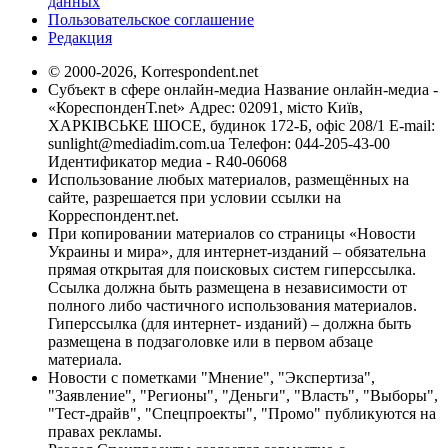
данных
Пользовательское соглашение
Редакция
© 2000-2026, Korrespondent.net
Субъект в сфере онлайн-медиа Название онлайн-медиа -
«КореспонденТ.net» Адрес: 02091, місто Київ,
ХАРКІВСЬКЕ ШОСЕ, будинок 172-Б, офіс 208/1 E-mail:
sunlight@mediadim.com.ua
Телефон: 044-205-43-00
Идентификатор медиа - R40-06068
Использование любых материалов, размещённых на
сайте, разрешается при условии ссылки на
Корреспондент.net.
При копировании материалов со страницы «Новости
Украины и мира», для интернет-изданий – обязательна
прямая открытая для поисковых систем гиперссылка.
Ссылка должна быть размещена в независимости от
полного либо частичного использования материалов.
Гиперссылка (для интернет- изданий) – должна быть
размещена в подзаголовке или в первом абзаце
материала.
Новости с пометками "Мнение", "Экспертиза",
"Заявление", "Регионы", "Деньги", "Власть", "Выборы",
"Тест-драйв", "Спецпроекты", "Промо" публикуются на
правах рекламы.