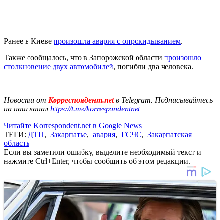
Ранее в Киеве
произошла авария с опрокидыванием
.
Также сообщалось, что в Запорожской области
произошло
столкновение двух автомобилей
, погибли два человека.
Новости от
Корреспондент.net
в Telegram. Подписывайтесь
на наш канал
https://t.me/korrespondentnet
Читайте Korrespondent.net в Google News
ТЕГИ:
ДТП
,
Закарпатье
,
авария
,
ГСЧС
,
Закарпатская
область
Если вы заметили ошибку, выделите необходимый текст и
нажмите Ctrl+Enter, чтобы сообщить об этом редакции.