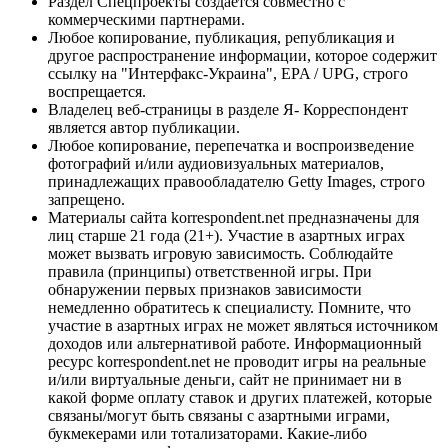
Раздел Спецпроекты создается совместно с
коммерческими партнерами.
Любое копирование, публикация, републикация и
другое распространение информации, которое содержит
ссылку на "Интерфакс-Украина", EPA / UPG, строго
воспрещается.
Владелец веб-страницы в разделе Я- Корреспондент
является автор публикации.
Любое копирование, перепечатка и воспроизведение
фотографий и/или аудиовизуальных материалов,
принадлежащих правообладателю Getty Images, строго
запрещено.
Материалы сайта korrespondent.net предназначены для
лиц старше 21 года (21+). Участие в азартных играх
может вызвать игровую зависимость. Соблюдайте
правила (принципы) ответственной игры. При
обнаружении первых признаков зависимости
немедленно обратитесь к специалисту. Помните, что
участие в азартных играх не может являться источником
доходов или альтернативой работе. Информационный
ресурс korrespondent.net не проводит игры на реальные
и/или виртуальные деньги, сайт не принимает ни в
какой форме оплату ставок и других платежей, которые
связаны/могут быть связаны с азартными играми,
букмекерами или тотализаторами. Какие-либо