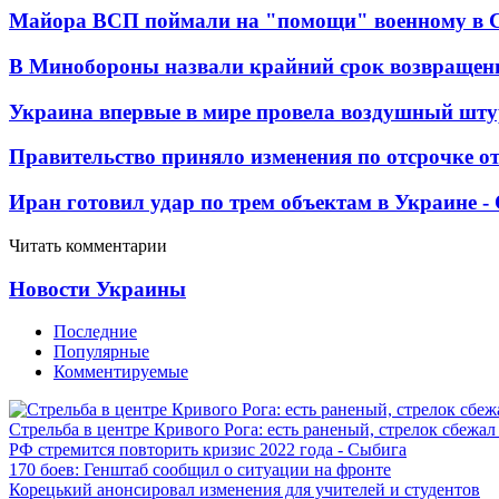
Майора ВСП поймали на "помощи" военному в
В Минобороны назвали крайний срок возвращен
Украина впервые в мире провела воздушный шту
Правительство приняло изменения по отсрочке о
Иран готовил удар по трем объектам в Украине 
Читать комментарии
Новости Украины
Последние
Популярные
Комментируемые
Стрельба в центре Кривого Рога: есть раненый, стрелок сбежа
РФ стремится повторить кризис 2022 года - Сыбига
170 боев: Генштаб сообщил о ситуации на фронте
Корецький анонсировал изменения для учителей и студентов