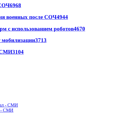
 СОЧ
6968
ия военных после СОЧ
4944
рм с использованием роботов
4670
т мобилизации
3713
- СМИ
3104
л - СМИ