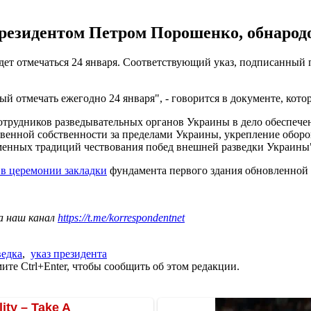
езидентом Петром Порошенко, обнародов
дет отмечаться 24 января. Соответствующий указ, подписанный 
 отмечать ежегодно 24 января", - говорится в документе, котор
сотрудников разведывательных органов Украины в дело обеспе
рственной собственности за пределами Украины, укрепление обор
менных традиций чествования побед внешней разведки Украины
 в церемонии закладки
фундамента первого здания обновленной
а наш канал
https://t.me/korrespondentnet
ведка
,
указ президента
те Ctrl+Enter, чтобы сообщить об этом редакции.