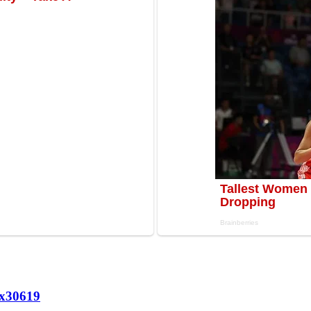
х
30619