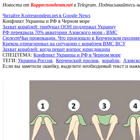
Новости от
Корреспондент.net
в Telegram. Подписывайтесь н
Читайте Korrespondent.net в Google News
Конфликт Украины и РФ в Черном море
Захват кораблей: трибунал ООН поддержал Украину
РФ перекрыла 70% акватории Азовского моря - ВМС
Сюжет
Чьи провокации. Что произошло в Керченском проливе
Кремль отреагировал на ситуацию с кораблем ВМС ВСУ
Захват кораблей: когда решат вопрос юрисдикции
СПЕЦТЕМА:
Конфликт Украины и РФ в Черном море
ТЕГИ:
Украина-Россия
,
Керченский пролив
,
корабли
,
Азовско
Если вы заметили ошибку, выделите необходимый текст и нажми