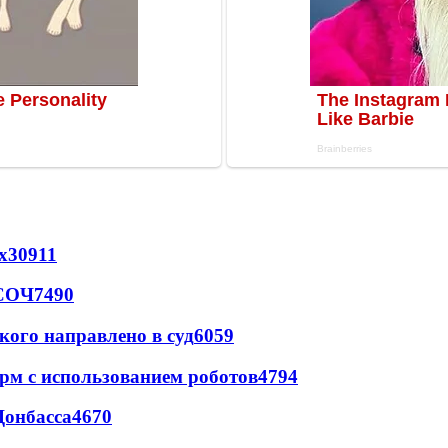
х
30911
 СОЧ
7490
кого направлено в суд
6059
рм с использованием роботов
4794
Донбасса
4670