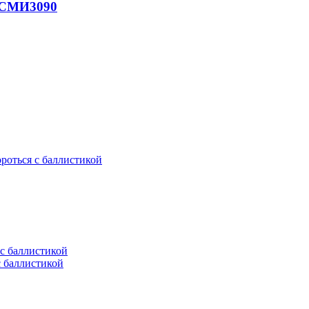
- СМИ
3090
ороться с баллистикой
с баллистикой