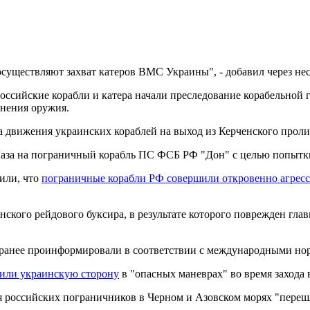
осуществляют захват катеров ВМС Украины", - добавил через не
оссийские корабли и катера начали преследование корабельно
енения оружия.
а движения украинских кораблей на выход из Керченского проли
аза на пограничный корабль ПС ФСБ РФ "Дон" с целью попытки 
или, что
пограничные корабли РФ совершили откровенно агрес
кого рейдового буксира, в результате которого поврежден глав
ранее проинформировали в соответствии с международными норм
нили украинскую сторону
в "опасных маневрах" во время захода
 российских пограничников в Черном и Азовском морях "перешл