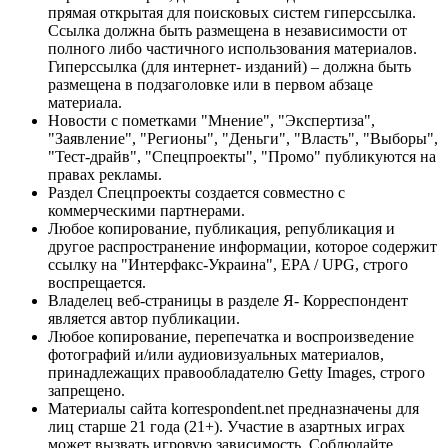
прямая открытая для поисковых систем гиперссылка.
Ссылка должна быть размещена в независимости от
полного либо частичного использования материалов.
Гиперссылка (для интернет- изданий) – должна быть
размещена в подзаголовке или в первом абзаце
материала.
Новости с пометками "Мнение", "Экспертиза",
"Заявление", "Регионы", "Деньги", "Власть", "Выборы",
"Тест-драйв", "Спецпроекты", "Промо" публикуются на
правах рекламы.
Раздел Спецпроекты создается совместно с
коммерческими партнерами.
Любое копирование, публикация, републикация и
другое распространение информации, которое содержит
ссылку на "Интерфакс-Украина", EPA / UPG, строго
воспрещается.
Владелец веб-страницы в разделе Я- Корреспондент
является автор публикации.
Любое копирование, перепечатка и воспроизведение
фотографий и/или аудиовизуальных материалов,
принадлежащих правообладателю Getty Images, строго
запрещено.
Материалы сайта korrespondent.net предназначены для
лиц старше 21 года (21+). Участие в азартных играх
может вызвать игровую зависимость. Соблюдайте