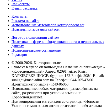
RSS-ленты
E-mail рассылка
Контакты
Реклама на сайте
Использование материалов korrespondent.net
Правила пользования сайтом
Договор пользования сайтом
Политика в сфере конфиденциальности и персональных
данных
Пользовательское соглашение
Редакция
© 2000-2026, Korrespondent.net
Субъект в сфере онлайн-медиа Название онлайн-медиа -
«КореспонденТ.net» Адрес: 02091, місто Київ,
ХАРКІВСЬКЕ ШОСЕ, будинок 172-Б, офіс 208/1 E-mail:
sunlight@mediadim.com.ua
Телефон: 044-205-43-00
Идентификатор медиа - R40-06068
Использование любых материалов, размещённых на
сайте, разрешается при условии ссылки на
Корреспондент.net.
При копировании материалов со страницы «Новости
Украины и мира», для интернет-изданий – обязательна