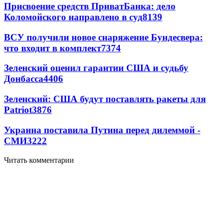
Присвоение средств ПриватБанка: дело
Коломойского направлено в суд
8139
ВСУ получили новое снаряжение Бундесвера:
что входит в комплект
7374
Зеленский оценил гарантии США и судьбу
Донбасса
4406
Зеленский: США будут поставлять ракеты для
Patriot
3876
Украина поставила Путина перед дилеммой -
СМИ
3222
Читать комментарии