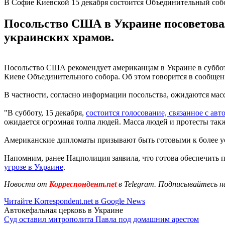
В Софие Киевской 15 декабря состоится Объединительный соб
Посольство США в Украине посоветовало
украинских храмов.
Посольство США рекомендует американцам в Украине в субботу
Киеве Объединительного собора. Об этом говорится в сообщен
В частности, согласно информации посольства, ожидаются мас
"В субботу, 15 декабря,
состоится голосование, связанное с ав
ожидается огромная толпа людей. Масса людей и протесты такж
Американские дипломаты призывают быть готовыми к более ус
Напомним, ранее Нацполиция заявила, что готова обеспечить 
угрозе в Украине
.
Новости от
Корреспондент.net
в Telegram. Подписывайтесь н
Читайте Korrespondent.net в Google News
Автокефальная церковь в Украине
Суд оставил митрополита Павла под домашним арестом