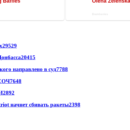
х
29529
Донбасса
20415
кого направлено в суд
7788
 СОЧ
7648
И
2892
triot начнет сбивать ракеты
2398