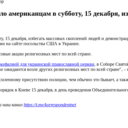
ор
 американцам в субботу, 15 декабря, и
, 15 декабря, избегать массовых скоплений людей и демонстрац
ии на сайте посольства США в Украине.
совые акции религиозных мест по всей стране.
токефалией для украинской православной церкви
, в Соборе Свято
е ожидаются возле других религиозных мест по всей стране", –
иленному присутствию полиции, чем обычно это бывает, а такж
порядок в Киеве 15 декабря, в день проведения Объединительн
а наш канал
https://t.me/korrespondentnet