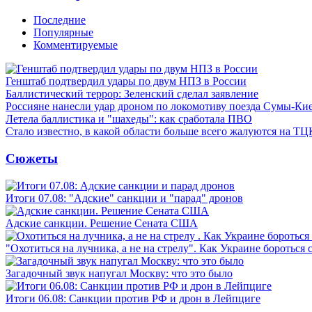
Последние
Популярные
Комментируемые
Генштаб подтвердил удары по двум НПЗ в России
Баллистический террор: Зеленский сделал заявление
Россияне нанесли удар дроном по локомотиву поезда Сумы-Ки
Летела баллистика и "шахеды": как сработала ПВО
Стало известно, в какой области больше всего жалуются на ТЦ
Сюжеты
Итоги 07.08: "Адские" санкции и "парад" дронов
Адские санкции. Решение Сената США
"Охотиться на лучника, а не на стрелу". Как Украине бороться 
Загадочный звук напугал Москву: что это было
Итоги 06.08: Санкции против РФ и дрон в Лейпциге