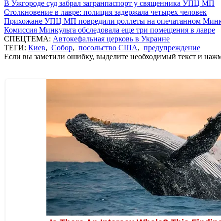
В Ужгороде суд забрал загранпаспорт у священника УПЦ МП
Столкновение в лавре: полиция задержала четырех человек
Прихожане УПЦ МП повредили роллеты на опечатанном Минк
Комиссия Минкульта обследовала еще три помещения в лавре
СПЕЦТЕМА:
Автокефальная церковь в Украине
ТЕГИ:
Киев
,
Собор
,
посольство США
,
предупреждение
Если вы заметили ошибку, выделите необходимый текст и нажми