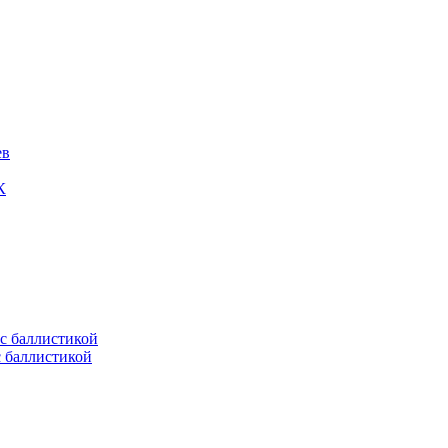
ев
К
с баллистикой