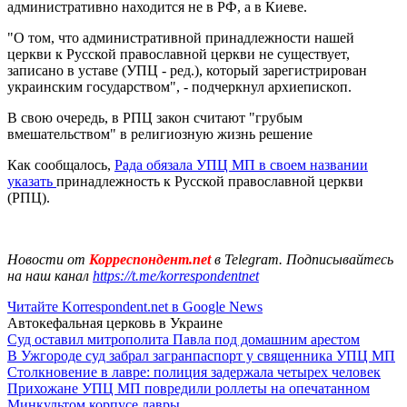
административно находится не в РФ, а в Киеве.
"О том, что административной принадлежности нашей
церкви к Русской православной церкви не существует,
записано в уставе (УПЦ - ред.), который зарегистрирован
украинским государством", - подчеркнул архиепископ.
В свою очередь, в РПЦ закон считают "грубым
вмешательством" в религиозную жизнь решение
Как сообщалось,
Рада обязала УПЦ МП в своем названии
указать
принадлежность к Русской православной церкви
(РПЦ).
Новости от
Корреспондент.net
в Telegram. Подписывайтесь
на наш канал
https://t.me/korrespondentnet
Читайте Korrespondent.net в Google News
Автокефальная церковь в Украине
Суд оставил митрополита Павла под домашним арестом
В Ужгороде суд забрал загранпаспорт у священника УПЦ МП
Столкновение в лавре: полиция задержала четырех человек
Прихожане УПЦ МП повредили роллеты на опечатанном
Минкультом корпусе лавры