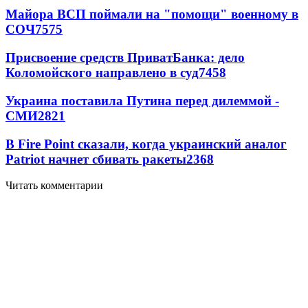
Майора ВСП поймали на "помощи" военному в
СОЧ
7575
Присвоение средств ПриватБанка: дело
Коломойского направлено в суд
7458
Украина поставила Путина перед дилеммой -
СМИ
2821
В Fire Point сказали, когда украинский аналог
Patriot начнет сбивать ракеты
2368
Читать комментарии