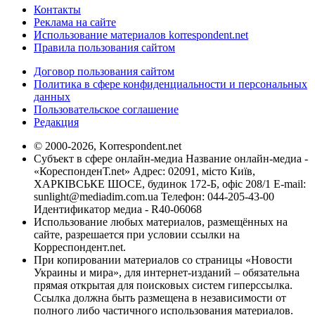
Контакты
Реклама на сайте
Использование материалов korrespondent.net
Правила пользования сайтом
Договор пользования сайтом
Политика в сфере конфиденциальности и персональных
данных
Пользовательское соглашение
Редакция
© 2000-2026, Korrespondent.net
Субъект в сфере онлайн-медиа Название онлайн-медиа -
«КореспонденТ.net» Адрес: 02091, місто Київ,
ХАРКІВСЬКЕ ШОСЕ, будинок 172-Б, офіс 208/1 E-mail:
sunlight@mediadim.com.ua
Телефон: 044-205-43-00
Идентификатор медиа - R40-06068
Использование любых материалов, размещённых на
сайте, разрешается при условии ссылки на
Корреспондент.net.
При копировании материалов со страницы «Новости
Украины и мира», для интернет-изданий – обязательна
прямая открытая для поисковых систем гиперссылка.
Ссылка должна быть размещена в независимости от
полного либо частичного использования материалов.