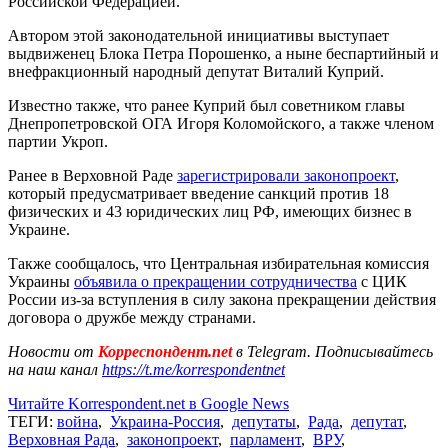
Российской Федерацией.
Автором этой законодательной инициативы выступает
выдвиженец Блока Петра Порошенко, а ныне беспартийный и
внефракционный народный депутат Виталий Куприй.
Известно также, что ранее Куприй был советником главы
Днепропетровской ОГА Игоря Коломойского, а также членом
партии Укроп.
Ранее в Верховной Раде
зарегистрировали законопроект
,
который предусматривает введение санкций против 18
физических и 43 юридических лиц РФ, имеющих бизнес в
Украине.
Также сообщалось, что Центральная избирательная комиссия
Украины
объявила о прекращении сотрудничества
с ЦИК
России из-за вступления в силу закона прекращении действия
договора о дружбе между странами.
Новости от
Корреспондент.net
в Telegram. Подписывайтесь
на наш канал
https://t.me/korrespondentnet
Читайте Korrespondent.net в Google News
ТЕГИ:
война
,
Украина-Россия
,
депутаты
,
Рада
,
депутат
,
Верховная Рада
,
законопроект
,
парламент
,
ВРУ
,