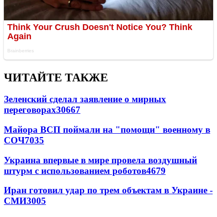
ЧИТАЙТЕ ТАКЖЕ
Зеленский сделал заявление о мирных
переговорах
30667
Майора ВСП поймали на "помощи" военному в
СОЧ
7035
Украина впервые в мире провела воздушный
штурм с использованием роботов
4679
Иран готовил удар по трем объектам в Украине -
СМИ
3005