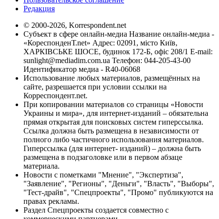
Редакция
© 2000-2026, Korrespondent.net
Субъект в сфере онлайн-медиа Название онлайн-медиа -
«КореспонденТ.net» Адрес: 02091, місто Київ,
ХАРКІВСЬКЕ ШОСЕ, будинок 172-Б, офіс 208/1 E-mail:
sunlight@mediadim.com.ua
Телефон: 044-205-43-00
Идентификатор медиа - R40-06068
Использование любых материалов, размещённых на
сайте, разрешается при условии ссылки на
Корреспондент.net.
При копировании материалов со страницы «Новости
Украины и мира», для интернет-изданий – обязательна
прямая открытая для поисковых систем гиперссылка.
Ссылка должна быть размещена в независимости от
полного либо частичного использования материалов.
Гиперссылка (для интернет- изданий) – должна быть
размещена в подзаголовке или в первом абзаце
материала.
Новости с пометками "Мнение", "Экспертиза",
"Заявление", "Регионы", "Деньги", "Власть", "Выборы",
"Тест-драйв", "Спецпроекты", "Промо" публикуются на
правах рекламы.
Раздел Спецпроекты создается совместно с
коммерческими партнерами.