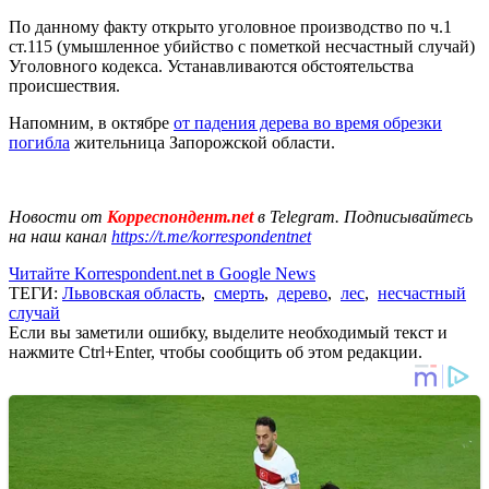
По данному факту открыто уголовное производство по ч.1
ст.115 (умышленное убийство с пометкой несчастный случай)
Уголовного кодекса. Устанавливаются обстоятельства
происшествия.
Напомним, в октябре
от падения дерева во время обрезки
погибла
жительница Запорожской области.
Новости от
Корреспондент.net
в Telegram. Подписывайтесь
на наш канал
https://t.me/korrespondentnet
Читайте Korrespondent.net в Google News
ТЕГИ:
Львовская область
,
смерть
,
дерево
,
лес
,
несчастный
случай
Если вы заметили ошибку, выделите необходимый текст и
нажмите Ctrl+Enter, чтобы сообщить об этом редакции.