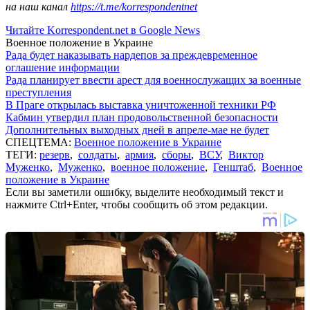
на наш канал
https://t.me/korrespondentnet
Читайте Korrespondent.net в Google News
Военное положение в Украине
Рада будет наказывать нардепов за преждевременное
оглашение информации
Рада планирует ввести арест для военнослужащих за военные
преступления
В Праге открылась выставка уничтоженной техники РФ
Кабмин утвердил план продовольственной безопасности
Дополнительных выходных дней в апреле-мае не будет
СПЕЦТЕМА:
Военное положение в Украине
ТЕГИ:
резерв
,
солдаты
,
армия
,
сборы
,
ВСУ
,
Виктор
Муженко
,
Муженко
,
военное положение
,
Генштаб
,
Военное
положение в Украине
Если вы заметили ошибку, выделите необходимый текст и
нажмите Ctrl+Enter, чтобы сообщить об этом редакции.