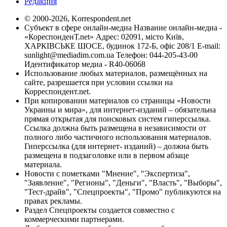
Редакция
© 2000-2026, Korrespondent.net
Субъект в сфере онлайн-медиа Название онлайн-медиа -
«КореспонденТ.net» Адрес: 02091, місто Київ,
ХАРКІВСЬКЕ ШОСЕ, будинок 172-Б, офіс 208/1 E-mail:
sunlight@mediadim.com.ua
Телефон: 044-205-43-00
Идентификатор медиа - R40-06068
Использование любых материалов, размещённых на
сайте, разрешается при условии ссылки на
Корреспондент.net.
При копировании материалов со страницы «Новости
Украины и мира», для интернет-изданий – обязательна
прямая открытая для поисковых систем гиперссылка.
Ссылка должна быть размещена в независимости от
полного либо частичного использования материалов.
Гиперссылка (для интернет- изданий) – должна быть
размещена в подзаголовке или в первом абзаце
материала.
Новости с пометками "Мнение", "Экспертиза",
"Заявление", "Регионы", "Деньги", "Власть", "Выборы",
"Тест-драйв", "Спецпроекты", "Промо" публикуются на
правах рекламы.
Раздел Спецпроекты создается совместно с
коммерческими партнерами.