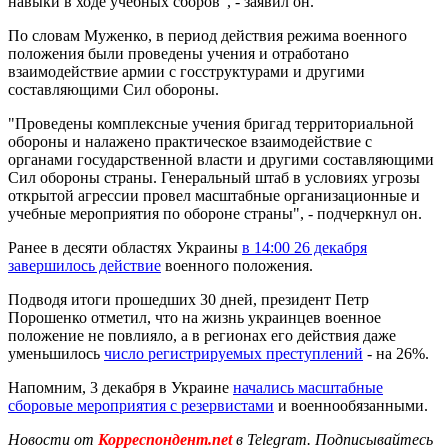
навыки в ходе учебных сборов", - заявил он.
По словам Муженко, в период действия режима военного
положения были проведены учения и отработано
взаимодействие армии с госструктурами и другими
составляющими Сил обороны.
"Проведены комплексные учения бригад территориальной
обороны и налажено практическое взаимодействие с
органами государственной власти и другими составляющими
Сил обороны страны. Генеральный штаб в условиях угрозы
открытой агрессии провел масштабные организационные и
учебные мероприятия по обороне страны", - подчеркнул он.
Ранее в десяти областях Украины
в 14:00 26 декабря
завершилось действие
военного положения.
Подводя итоги прошедших 30 дней, президент Петр
Порошенко отметил, что на жизнь украинцев военное
положение не повлияло, а в регионах его действия даже
уменьшилось
число регистрируемых преступлений
- на 26%.
Напомним, 3 декабря в Украине
начались масштабные
сборовые мероприятия с резервистами
и военнообязанными.
Новости от
Корреспондент.net
в Telegram. Подписывайтесь