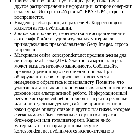
Любое копирование, публикация, републикация и
другое распространение информации, которое содержит
ссылку на "Интерфакс-Украина", EPA / UPG, строго
воспрещается.
Владелец веб-страницы в разделе Я- Корреспондент
является автор публикации.
Любое копирование, перепечатка и воспроизведение
фотографий и/или аудиовизуальных материалов,
принадлежащих правообладателю Getty Images, строго
запрещено.
Материалы сайта korrespondent.net предназначены для
лиц старше 21 года (21+). Участие в азартных играх
может вызвать игровую зависимость. Соблюдайте
правила (принципы) ответственной игры. При
обнаружении первых признаков зависимости
немедленно обратитесь к специалисту. Помните, что
участие в азартных играх не может являться источником
доходов или альтернативой работе. Информационный
ресурс korrespondent.net не проводит игры на реальные
и/или виртуальные деньги, сайт не принимает ни в
какой форме оплату ставок и других платежей, которые
связаны/могут быть связаны с азартными играми,
букмекерами или тотализаторами. Какие-либо
материалы на информационном ресурсе
korrespondent.net публикуются исключительно в