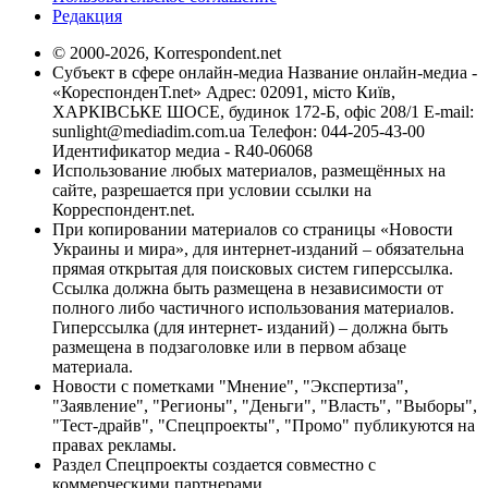
Редакция
© 2000-2026, Korrespondent.net
Субъект в сфере онлайн-медиа Название онлайн-медиа -
«КореспонденТ.net» Адрес: 02091, місто Київ,
ХАРКІВСЬКЕ ШОСЕ, будинок 172-Б, офіс 208/1 E-mail:
sunlight@mediadim.com.ua
Телефон: 044-205-43-00
Идентификатор медиа - R40-06068
Использование любых материалов, размещённых на
сайте, разрешается при условии ссылки на
Корреспондент.net.
При копировании материалов со страницы «Новости
Украины и мира», для интернет-изданий – обязательна
прямая открытая для поисковых систем гиперссылка.
Ссылка должна быть размещена в независимости от
полного либо частичного использования материалов.
Гиперссылка (для интернет- изданий) – должна быть
размещена в подзаголовке или в первом абзаце
материала.
Новости с пометками "Мнение", "Экспертиза",
"Заявление", "Регионы", "Деньги", "Власть", "Выборы",
"Тест-драйв", "Спецпроекты", "Промо" публикуются на
правах рекламы.
Раздел Спецпроекты создается совместно с
коммерческими партнерами.