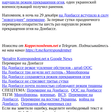
нарушили режим прекращения огня
, один украинский
военнослужащий получил ранения.
Напомним, в ночь на 29 декабря
на Донбассе вступило в силу
"новогоднее" перемирие
. За первые сутки праздничного
перемирия сепаратисты шесть раз нарушили режим
прекращения огня на Донбассе.
Новости от
Корреспондент.net
в Telegram. Подписывайтесь
на наш канал
https://t.me/korrespondentnet
Читайте Korrespondent.net в Google News
Перемирие на Донбассе
На Донбассе резкое усиление обстрелов - штаб ООС
На Донбассе три недели нет потерь - Минобороны
На Донбассе сохраняется режим прекращения огня
На Донбассе не стреляют третьи сутки
На Донбассе почти полностью соблюдают режим тишины
СПЕЦТЕМА:
Перемирие на Донбассе
,
ООС на Донбассе
ТЕГИ:
Минобороны
,
военные
,
ВСУ
,
Перемирие на
Донбассе
,
Перемирие на востоке Украины
,
война на
Донбассе
,
Операция объединенных сил
Если вы заметили ошибку, выделите необходимый текст и