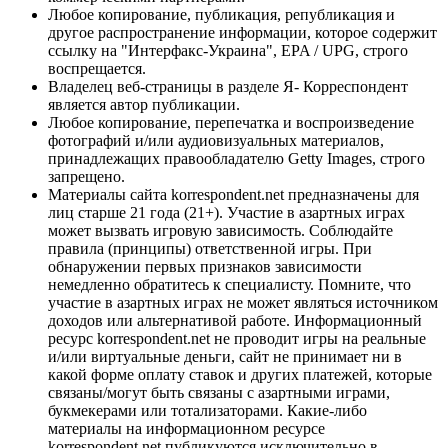
Любое копирование, публикация, републикация и
другое распространение информации, которое содержит
ссылку на "Интерфакс-Украина", EPA / UPG, строго
воспрещается.
Владелец веб-страницы в разделе Я- Корреспондент
является автор публикации.
Любое копирование, перепечатка и воспроизведение
фотографий и/или аудиовизуальных материалов,
принадлежащих правообладателю Getty Images, строго
запрещено.
Материалы сайта korrespondent.net предназначены для
лиц старше 21 года (21+). Участие в азартных играх
может вызвать игровую зависимость. Соблюдайте
правила (принципы) ответственной игры. При
обнаружении первых признаков зависимости
немедленно обратитесь к специалисту. Помните, что
участие в азартных играх не может являться источником
доходов или альтернативой работе. Информационный
ресурс korrespondent.net не проводит игры на реальные
и/или виртуальные деньги, сайт не принимает ни в
какой форме оплату ставок и других платежей, которые
связаны/могут быть связаны с азартными играми,
букмекерами или тотализаторами. Какие-либо
материалы на информационном ресурсе
korrespondent.net публикуются исключительно в