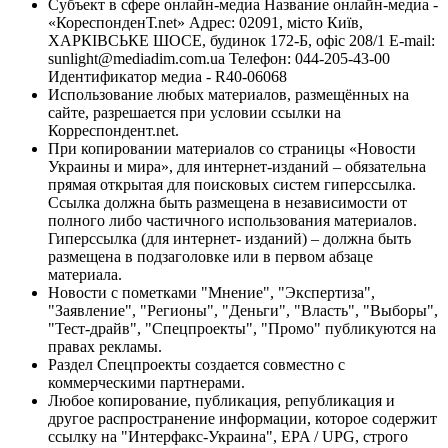
Субъект в сфере онлайн-медиа Название онлайн-медиа -
«КореспонденТ.net» Адрес: 02091, місто Київ,
ХАРКІВСЬКЕ ШОСЕ, будинок 172-Б, офіс 208/1 E-mail:
sunlight@mediadim.com.ua
Телефон: 044-205-43-00
Идентификатор медиа - R40-06068
Использование любых материалов, размещённых на
сайте, разрешается при условии ссылки на
Корреспондент.net.
При копировании материалов со страницы «Новости
Украины и мира», для интернет-изданий – обязательна
прямая открытая для поисковых систем гиперссылка.
Ссылка должна быть размещена в независимости от
полного либо частичного использования материалов.
Гиперссылка (для интернет- изданий) – должна быть
размещена в подзаголовке или в первом абзаце
материала.
Новости с пометками "Мнение", "Экспертиза",
"Заявление", "Регионы", "Деньги", "Власть", "Выборы",
"Тест-драйв", "Спецпроекты", "Промо" публикуются на
правах рекламы.
Раздел Спецпроекты создается совместно с
коммерческими партнерами.
Любое копирование, публикация, републикация и
другое распространение информации, которое содержит
ссылку на "Интерфакс-Украина", EPA / UPG, строго