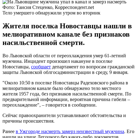
Фото: Таисия Стеценко, Корреспондент.net
Тело умершего обнаружили утром во вторник
Жителя поселка Новоставцы нашли в
мелиоративном канале без признаков
насильственной смерти.
Во Львовской области от переохлаждения умер 61-летний
мужчина. Инцидент произошел накануне в поселке
Новоставцы,
сообщает
департамент по вопросам гражданской
защиты Львовской облгоcадминистрации в среду, 9 января.
"Около 10:50 в поселке Новоставцы Радеховского района в
мелиоративном канале было обнаружено тело местного
жителя 1957 года, без признаков насильственной смерти. По
предварительной информации, вероятная причина гибели –
переохлаждение", – говорится в сообщении.
Сейчас правоохранители устанавливают обстоятельства и
причины происшествия.
Ранее
в Ужгороде насмерть замерз неизвестный мужчина
. Его
нашли на улице Легоцкого без каких-либо документов.