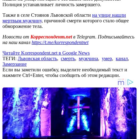
Полиция устанавливает личность замерзшего.
Также в селе Стоянов Львовской области
на улице нашли
мертвым мужчину
, причиной смерти которого стало общее
обморожение тела.
Новости от
Корреспондент.net
в Telegram. Подписывайтесь
на наш канал
https://t.me/korrespondentnet
Читайте Korrespondent.net в Google News
ТЕГИ:
Львовская область
,
смерть
,
мужчина
,
умер
,
канал
,
Замерзание
Если вы заметили ошибку, выделите необходимый текст и
нажмите Ctrl+Enter, чтобы сообщить об этом редакции.