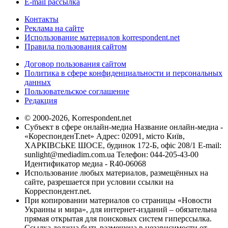
E-mail рассылка
Контакты
Реклама на сайте
Использование материалов korrespondent.net
Правила пользования сайтом
Договор пользования сайтом
Политика в сфере конфиденциальности и персональных
данных
Пользовательское соглашение
Редакция
© 2000-2026, Korrespondent.net
Субъект в сфере онлайн-медиа Название онлайн-медиа -
«КореспонденТ.net» Адрес: 02091, місто Київ,
ХАРКІВСЬКЕ ШОСЕ, будинок 172-Б, офіс 208/1 E-mail:
sunlight@mediadim.com.ua
Телефон: 044-205-43-00
Идентификатор медиа - R40-06068
Использование любых материалов, размещённых на
сайте, разрешается при условии ссылки на
Корреспондент.net.
При копировании материалов со страницы «Новости
Украины и мира», для интернет-изданий – обязательна
прямая открытая для поисковых систем гиперссылка.
Ссылка должна быть размещена в независимости от