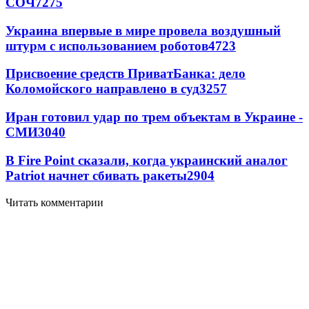
СОЧ
7275
Украина впервые в мире провела воздушный
штурм с использованием роботов
4723
Присвоение средств ПриватБанка: дело
Коломойского направлено в суд
3257
Иран готовил удар по трем объектам в Украине -
СМИ
3040
В Fire Point сказали, когда украинский аналог
Patriot начнет сбивать ракеты
2904
Читать комментарии