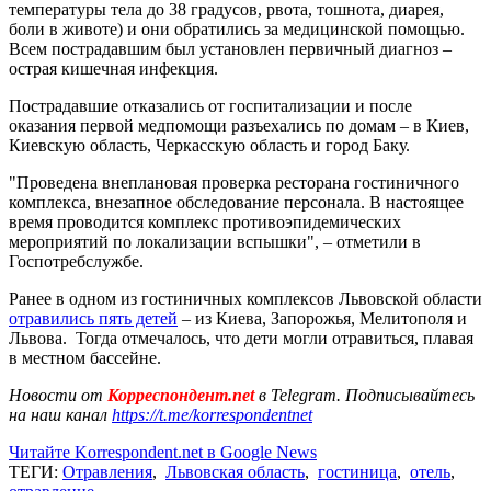
температуры тела до 38 градусов, рвота, тошнота, диарея,
боли в животе) и они обратились за медицинской помощью.
Всем пострадавшим был установлен первичный диагноз –
острая кишечная инфекция.
Пострадавшие отказались от госпитализации и после
оказания первой медпомощи разъехались по домам – в Киев,
Киевскую область, Черкасскую область и город Баку.
"Проведена внеплановая проверка ресторана гостиничного
комплекса, внезапное обследование персонала. В настоящее
время проводится комплекс противоэпидемических
мероприятий по локализации вспышки", – отметили в
Госпотребслужбе.
Ранее в одном из гостиничных комплексов Львовской области
отравились пять детей
– из Киева, Запорожья, Мелитополя и
Львова. Тогда отмечалось, что дети могли отравиться, плавая
в местном бассейне.
Новости от
Корреспондент.net
в Telegram. Подписывайтесь
на наш канал
https://t.me/korrespondentnet
Читайте Korrespondent.net в Google News
ТЕГИ:
Отравления
,
Львовская область
,
гостиница
,
отель
,