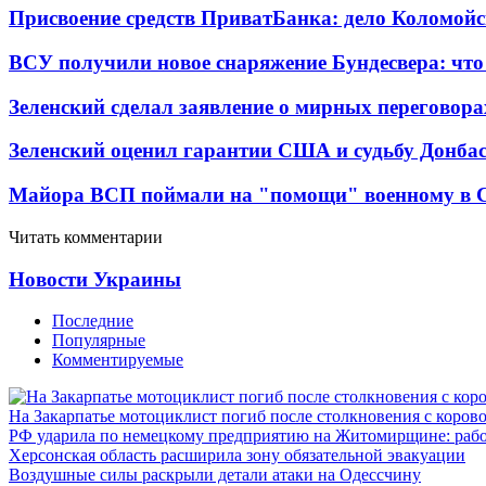
Присвоение средств ПриватБанка: дело Коломойс
ВСУ получили новое снаряжение Бундесвера: что
Зеленский сделал заявление о мирных переговора
Зеленский оценил гарантии США и судьбу Донбас
Майора ВСП поймали на "помощи" военному в
Читать комментарии
Новости Украины
Последние
Популярные
Комментируемые
На Закарпатье мотоциклист погиб после столкновения с коров
РФ ударила по немецкому предприятию на Житомирщине: рабо
Херсонская область расширила зону обязательной эвакуации
Воздушные силы раскрыли детали атаки на Одессчину