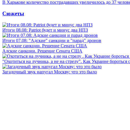
В Харькове количество пострадавших увеличилось до 37 челов
Сюжеты
Итоги 08.08: Patriot будет и минус два НПЗ
Итоги 07.08: "Адские" санкции и "парад" дронов
Адские санкции. Решение Сената США
"Охотиться на лучника, а не на стрелу". Как Украине бороться 
Загадочный звук напугал Москву: что это было