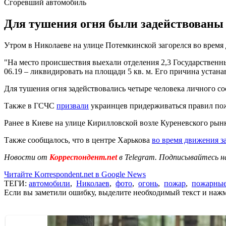
Сгоревший автомобиль
Для тушения огня были задействованы 
Утром в Николаеве на улице Потемкинской загорелся во время
"На место происшествия выехали отделения 2,3 Государственн
06.19 – ликвидировать на площади 5 кв. м. Его причина устана
Для тушения огня задействовались четыре человека личного с
Также в ГСЧС
призвали
украинцев придерживаться правил пожа
Ранее в Киеве на улице Кирилловской возле Куреневского рын
Также сообщалось, что в центре Харькова
во время движения з
Новости от
Корреспондент.net
в Telegram. Подписывайтесь н
Читайте Korrespondent.net в Google News
ТЕГИ:
автомобили
,
Николаев
,
фото
,
огонь
,
пожар
,
пожарны
Если вы заметили ошибку, выделите необходимый текст и нажми