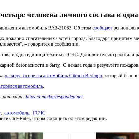
четыре человека личного состава и одн
 движения автомобиль ВАЗ-21063. Об этом с
ообщает
регионально
ых пожарно-спасательных частей города. Благодаря принятым ме
вливается", – говорится в сообщении.
остава и одна единица техники ГСЧС. Дополнительно работали 
рной безопасности в быту. С начала года в результате пожаров
ка
на ходу загорелся автомобиль Citroen Berlingo
, который был п
агорелся автомобиль
.
а наш канал
https://t.me/korrespondentnet
е
,
автомобиль
,
ГСЧС
те Ctrl+Enter, чтобы сообщить об этом редакции.