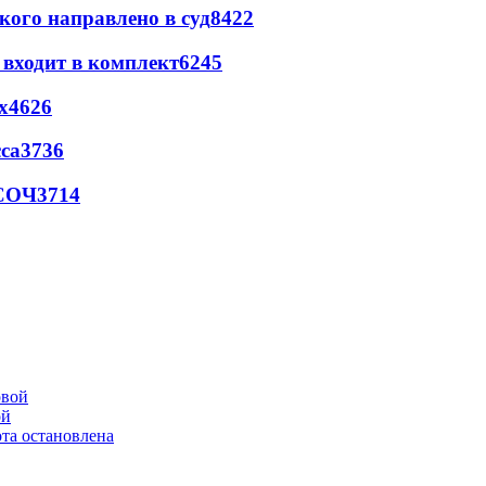
кого направлено в суд
8422
 входит в комплект
6245
х
4626
са
3736
 СОЧ
3714
ой
та остановлена