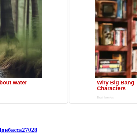
Донбасса
27028